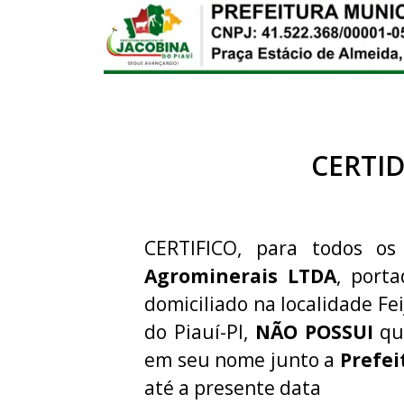
CERTI
CERTIFICO, para todos os
Agrominerais LTDA
, port
domiciliado na localidade Fe
do Piauí-PI,
NÃO POSSUI
qua
em seu nome junto a
Prefei
até a presente data