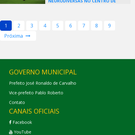
NEURODIVERSAS NO CENTRO DE
CONVENÇÕES
1
2
3
4
5
6
7
8
9
Próxima
GOVERNO MUNICIPAL
Prefeito José Ronaldo de Carvalho
Vice-prefeito Pablo Roberto
Contato
CANAIS OFICIAIS
Facebook
YouTube