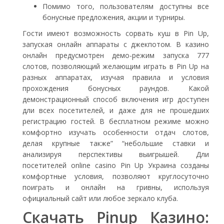
Помимо того, пользователям доступны все
бонусные предложения, акции и турниры.
Гости имеют возможность сорвать куш в Pin Up,
запуская онлайн аппараты с джекпотом. В казино
онлайн предусмотрен демо-режим запуска 777
слотов, позволяющий желающим играть в Pin Up на
разных аппаратах, изучая правила и условия
прохождения бонусных раундов. Какой
демонстрационный способ включения игр доступен
дли всех посетителей, и даже для не прошедших
регистрацию гостей. В бесплатном режиме можно
комфортно изучать особенности отдач слотов,
делая крупные также” “небольшие ставки и
анализируя перспективы выигрышей. Дли
посетителей online casino Pin Up Украина созданы
комфортные условия, позволяют круглосуточно
поиграть и онлайн на гривны, используя
официальный сайт или любое зеркало клуба.
Скачать Pinup Казино: