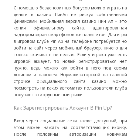
С помощью бездепозитных бонусов можно играть на
деньги в казино ПинАп не рискуя собственными
финансами. Мобильная версия казино Пин Ап – это
копия официальному сайта, адаптированная
надзором экран смартфонов же планшетов. Для игры
в игровом клубе Pin Ap на телефоне потребуется но
войти на сайт через мобильный браузер, ничего для
только скачивать не нельзя. Если у игрока уже есть
игровой аккаунт, то новый регистрироваться нет
нужно, ведь можно как войти в него под своим
логином и паролем. Нормализаторской на главной
строчке официального сайта казино можно
посмотреть на каких автоматах пользователи клуба
получают эти крупные выигрыши.
Как Зарегистрировать Аккаунт В Pin Up?
Вход через социальные сети также доступный, при
этом важен нажать на соответствующих иконку.
После половины авторизации новичкам