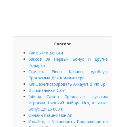
Пин Ап Казино ️
Официальный Сайт
Pin Up
Content
Как выйти Деньги”
баксов За Первый Бонус И Другие
Подарки
Скачать Pinup Казино: удобную
Программа Для Компьютера
Как Зарегистрировать Аккаунт В Pin Up?
Официальный Сайт
“pin-up Casino Предлагает русским
Игрокам Широкий выбора Игр, А также
Бонус До 25 000 ₽
Онлайн Казино Пин Ап
Узнайте, а Установить Приложение на