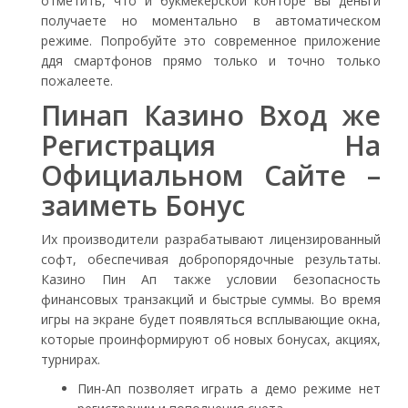
отметить, что и букмекерской конторе вы деньги
получаете но моментально в автоматическом
режиме. Попробуйте это современное приложение
ддя смартфонов прямо только и точно только
пожалеете.
Пинап Казино Вход же
Регистрация На
Официальном Сайте –
заиметь Бонус
Их производители разрабатывают лицензированный
софт, обеспечивая добропорядочные результаты.
Казино Пин Ап также условии безопасность
финансовых транзакций и быстрые суммы. Во время
игры на экране будет появляться всплывающие окна,
которые проинформируют об новых бонусах, акциях,
турнирах.
Пин-Ап позволяет играть а демо режиме нет