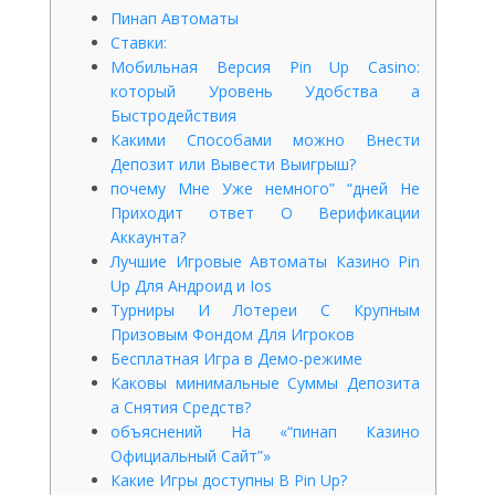
Пинап Автоматы
Ставки:
Мобильная Версия Pin Up Casino:
который Уровень Удобства а
Быстродействия
Какими Способами можно Внести
Депозит или Вывести Выигрыш?
почему Мне Уже немного” “дней Не
Приходит ответ О Верификации
Аккаунта?
Лучшие Игровые Автоматы Казино Pin
Up Для Андроид и Ios
Турниры И Лотереи С Крупным
Призовым Фондом Для Игроков
Бесплатная Игра в Демо-режиме
Каковы минимальные Суммы Депозита
а Снятия Средств?
объяснений На «“пинап Казино
Официальный Сайт”»
Какие Игры доступны В Pin Up?