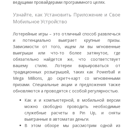
ведущими провайдерами программного целях.
Узнайте, как Установить Приложение и Свое
Мобильное Устройство
Лотерейные игры – это отличный способ развлечься
и потенциально выиграет крупные призы.
Зависимости от того, ищем ли вы мгновенные
выигрыши или что-то более затянутое, где
обязательно найдется же, что соответствует
вашему стилю. Лотереи варьироваться от
традиционных розыгрышей, таких как Powerball и
Mega Millions, до скретч-карт со мгновенными
призами. Специальные акции и предложения также
обновляются а проводятся с особой регулярностью.
Как и и компьютерной, в мобильной версии
можно свободно проводить необходимые
служебные расчеты в Pin Up, и сняты
выигранные в автоматах деньги.
В этом обзоре мы рассмотрим одной из