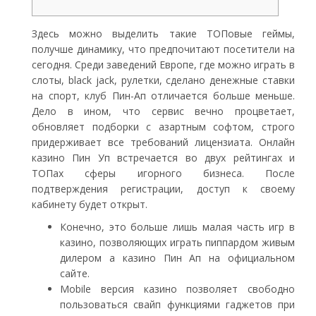
Здесь можно выделить такие ТОПовые геймы,
получше динамику, что предпочитают посетители на
сегодня. Среди заведений Европе, где можно играть в
слоты, black jack, рулетки, сделано денежные ставки
на спорт, клуб Пин-Ап отличается больше меньше.
Дело в ином, что сервис вечно процветает,
обновляет подборки с азартным софтом, строго
придерживает все требований лицензиата. Онлайн
казино Пин Уп встречается во двух рейтингах и
ТОПах сферы игорного бизнеса. После
подтверждения регистрации, доступ к своему
кабинету будет открыт.
Конечно, это больше лишь малая часть игр в
казино, позволяющих играть пиппардом живым
дилером а казино Пин Ап на официальном
сайте.
Mobile версия казино позволяет свободно
пользоваться свайп функциями гаджетов при