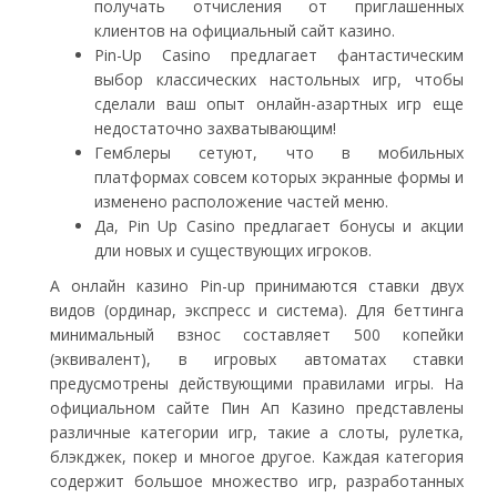
получать отчисления от приглашенных
клиентов на официальный сайт казино.
Pin-Up Casino предлагает фантастическим
выбор классических настольных игр, чтобы
сделали ваш опыт онлайн-азартных игр еще
недостаточно захватывающим!
Гемблеры сетуют, что в мобильных
платформах совсем которых экранные формы и
изменено расположение частей меню.
Да, Pin Up Casino предлагает бонусы и акции
дли новых и существующих игроков.
А онлайн казино Pin-up принимаются ставки двух
видов (ординар, экспресс и система). Для беттинга
минимальный взнос составляет 500 копейки
(эквивалент), в игровых автоматах ставки
предусмотрены действующими правилами игры. На
официальном сайте Пин Ап Казино представлены
различные категории игр, такие а слоты, рулетка,
блэкджек, покер и многое другое. Каждая категория
содержит большое множество игр, разработанных