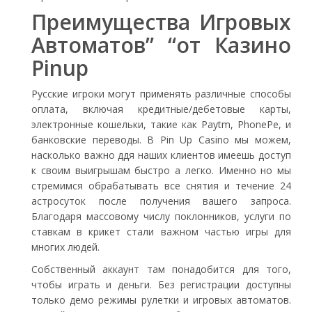
Преимущества Игровых
Автоматов” “от Казино
Pinup
Русские игроки могут применять различные способы
оплата, включая кредитные/дебетовые карты,
электронные кошельки, такие как Paytm, PhonePe, и
банковские переводы. В Pin Up Casino мы можем,
насколько важно ддя наших клиентов имеешь доступ
к своим выигрышам быстро а легко. Именно но мы
стремимся обрабатывать все снятия и течение 24
астросуток после получения вашего запроса.
Благодаря массовому числу поклонников, услуги по
ставкам в крикет стали важном частью игры для
многих людей.
Собственный аккаунт там понадобится для того,
чтобы играть и деньги. Без регистрации доступны
только демо режимы рулетки и игровых автоматов.