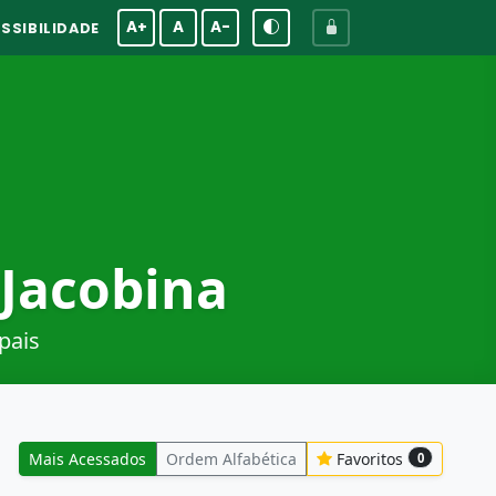
A+
A
A-
SSIBILIDADE
 Jacobina
pais
Mais Acessados
Ordem Alfabética
Favoritos
0