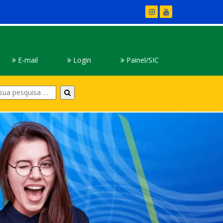
E-mail
Login
Painel/SIC
Digite
sua
pesquisa