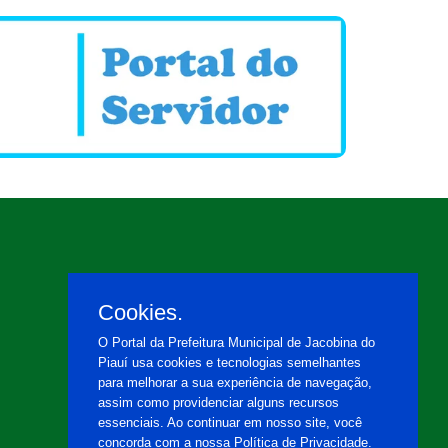
Cookies.
O Portal da Prefeitura Municipal de Jacobina do
Piauí usa cookies e tecnologias semelhantes
para melhorar a sua experiência de navegação,
assim como providenciar alguns recursos
essenciais. Ao continuar em nosso site, você
concorda com a nossa Política de Privacidade.