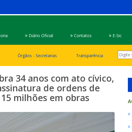
oria
Diário Oficial
Contatos
E-Sic
Órgâos - Secretarias
Transparência
bra 34 anos com ato cívico,
assinatura de ordens de
$ 15 milhões em obras
A