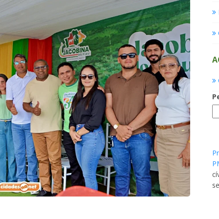
A
P
Pr
P
cí
se