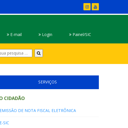
E-mail
Login
Painel/SIC
Digite
sua
pesquisa
SERVIÇOS
O CIDADÃO
EMISSÃO DE NOTA FISCAL ELETRÔNICA
E-SIC