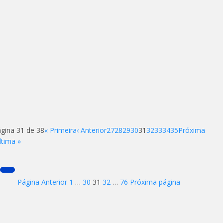
gina 31 de 38
« Primeira
‹ Anterior
27
28
29
30
31
32
33
34
35
Próxima
ltima »
Paginação
Page
Page
Page
Page
Page
Página Anterior
1
…
30
31
32
…
76
Próxima página
de
posts