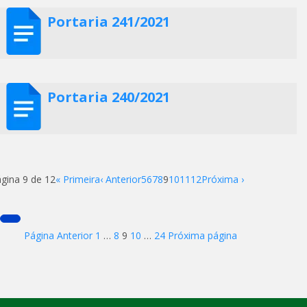
Portaria 241/2021
Portaria 240/2021
gina 9 de 12
« Primeira
‹ Anterior
5
6
7
8
9
10
11
12
Próxima ›
Paginação
Page
Page
Page
Page
Page
Página Anterior
1
…
8
9
10
…
24
Próxima página
de
posts