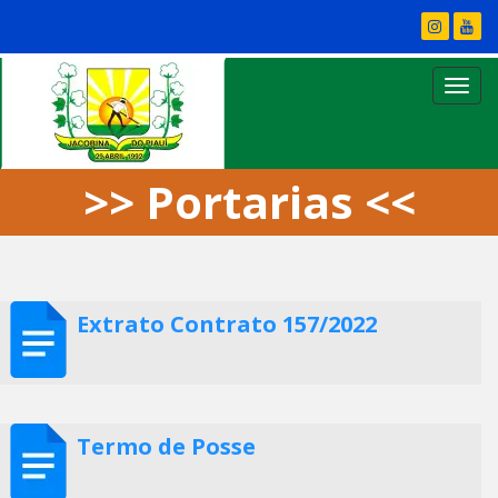
>> Portarias <<
Extrato Contrato 157/2022
Termo de Posse