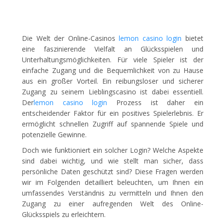
hohe Gewinne.
Die Welt der Online-Casinos
lemon casino login
bietet
eine faszinierende Vielfalt an Glücksspielen und
Unterhaltungsmöglichkeiten. Für viele Spieler ist der
einfache Zugang und die Bequemlichkeit von zu Hause
aus ein großer Vorteil. Ein reibungsloser und sicherer
Zugang zu seinem Lieblingscasino ist dabei essentiell.
Der
lemon casino login
Prozess ist daher ein
entscheidender Faktor für ein positives Spielerlebnis. Er
ermöglicht schnellen Zugriff auf spannende Spiele und
potenzielle Gewinne.
Doch wie funktioniert ein solcher Login? Welche Aspekte
sind dabei wichtig, und wie stellt man sicher, dass
persönliche Daten geschützt sind? Diese Fragen werden
wir im Folgenden detailliert beleuchten, um Ihnen ein
umfassendes Verständnis zu vermitteln und Ihnen den
Zugang zu einer aufregenden Welt des Online-
Glücksspiels zu erleichtern.