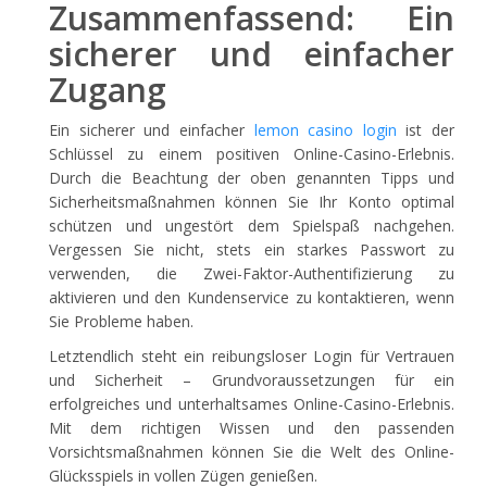
Zusammenfassend: Ein
sicherer und einfacher
Zugang
Ein sicherer und einfacher
lemon casino login
ist der
Schlüssel zu einem positiven Online-Casino-Erlebnis.
Durch die Beachtung der oben genannten Tipps und
Sicherheitsmaßnahmen können Sie Ihr Konto optimal
schützen und ungestört dem Spielspaß nachgehen.
Vergessen Sie nicht, stets ein starkes Passwort zu
verwenden, die Zwei-Faktor-Authentifizierung zu
aktivieren und den Kundenservice zu kontaktieren, wenn
Sie Probleme haben.
Letztendlich steht ein reibungsloser Login für Vertrauen
und Sicherheit – Grundvoraussetzungen für ein
erfolgreiches und unterhaltsames Online-Casino-Erlebnis.
Mit dem richtigen Wissen und den passenden
Vorsichtsmaßnahmen können Sie die Welt des Online-
Glücksspiels in vollen Zügen genießen.