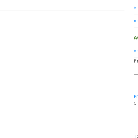
A
P
Pr
C