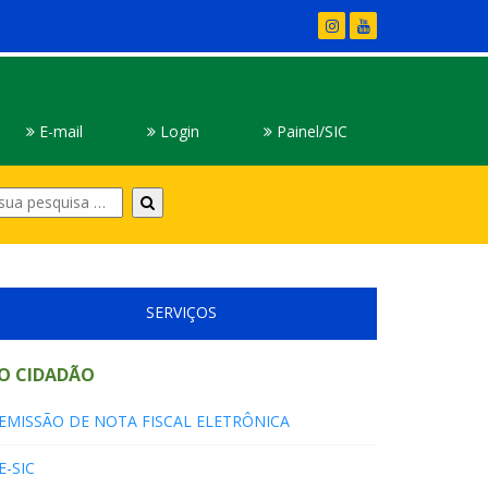
E-mail
Login
Painel/SIC
Digite
sua
pesquisa
SERVIÇOS
O CIDADÃO
EMISSÃO DE NOTA FISCAL ELETRÔNICA
E-SIC