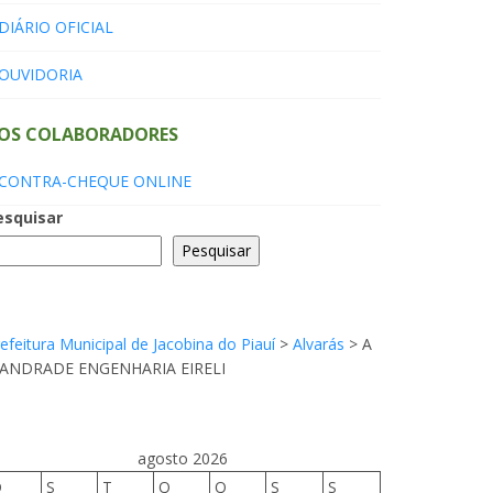
DIÁRIO OFICIAL
OUVIDORIA
OS COLABORADORES
CONTRA-CHEQUE ONLINE
esquisar
Pesquisar
efeitura Municipal de Jacobina do Piauí
>
Alvarás
>
A
 ANDRADE ENGENHARIA EIRELI
agosto 2026
D
S
T
Q
Q
S
S