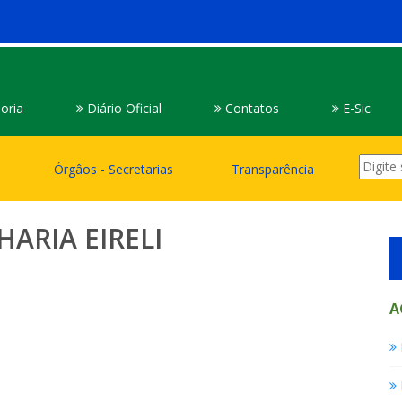
oria
Diário Oficial
Contatos
E-Sic
Órgâos - Secretarias
Transparência
ARIA EIRELI
A