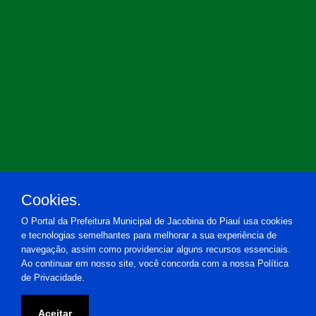
Cookies.
O Portal da Prefeitura Municipal de Jacobina do Piauí usa cookies
e tecnologias semelhantes para melhorar a sua experiência de
navegação, assim como providenciar alguns recursos essenciais.
Ao continuar em nosso site, você concorda com a nossa Política
de Privacidade.
Prefeitura Municipal de Jacobina do Piauí
Aceitar