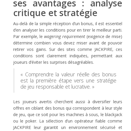
ses avantages : analyse
critique et stratégie
Au-delà de la simple réception d’un bonus, il est essentiel
d’en analyser les conditions pour en tirer le meilleur parti.
Par exemple, le
wagering requirement
(exigence de mise)
détermine combien vous devez miser avant de pouvoir
retirer vos gains. Sur des sites comme JACKPIRE, ces
conditions sont clairement indiquées, permettant aux
joueurs d’éviter les surprises désagréables.
« Comprendre la valeur réelle des bonus
est la première étape vers une stratégie
de jeu responsable et lucrative. »
Les joueurs avertis cherchent aussi à diversifier leurs
offres en ciblant des bonus qui correspondent à leur style
de jeu, que ce soit pour les machines à sous, le blackjack
ou le poker. La sélection d’un opérateur fiable comme
JACKPIRE leur garantit un environnement sécurisé et