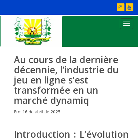
Au cours de la dernière
décennie, l’industrie du
jeu en ligne s’est
transformée en un
marché dynamiq
Em: 16 de abril de 2025
Introduction : L’évolution