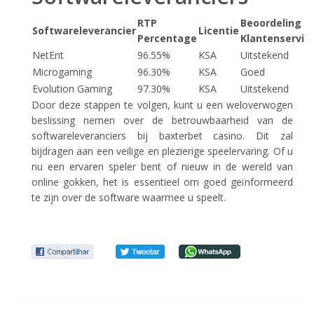
RTP
Beoordeling
Softwareleverancier
Licentie
Percentage
Klantenservic
NetEnt
96.55%
KSA
Uitstekend
Microgaming
96.30%
KSA
Goed
Evolution Gaming
97.30%
KSA
Uitstekend
Door deze stappen te volgen, kunt u een weloverwogen
beslissing nemen over de betrouwbaarheid van de
softwareleveranciers bij baxterbet casino. Dit zal
bijdragen aan een veilige en plezierige speelervaring. Of u
nu een ervaren speler bent of nieuw in de wereld van
online gokken, het is essentieel om goed geïnformeerd
te zijn over de software waarmee u speelt.