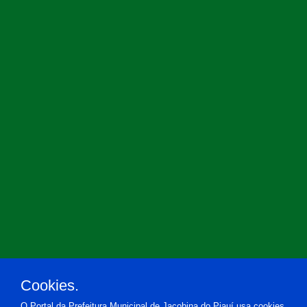
Cookies.
O Portal da Prefeitura Municipal de Jacobina do Piauí usa cookies