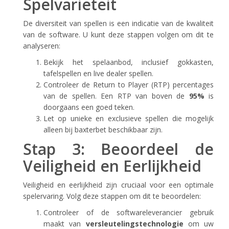
Spelvariëteit
De diversiteit van spellen is een indicatie van de kwaliteit
van de software. U kunt deze stappen volgen om dit te
analyseren:
Bekijk het spelaanbod, inclusief gokkasten,
tafelspellen en live dealer spellen.
Controleer de Return to Player (RTP) percentages
van de spellen. Een RTP van boven de
95%
is
doorgaans een goed teken.
Let op unieke en exclusieve spellen die mogelijk
alleen bij baxterbet beschikbaar zijn.
Stap 3: Beoordeel de
Veiligheid en Eerlijkheid
Veiligheid en eerlijkheid zijn cruciaal voor een optimale
spelervaring. Volg deze stappen om dit te beoordelen:
Controleer of de softwareleverancier gebruik
maakt van
versleutelingstechnologie
om uw