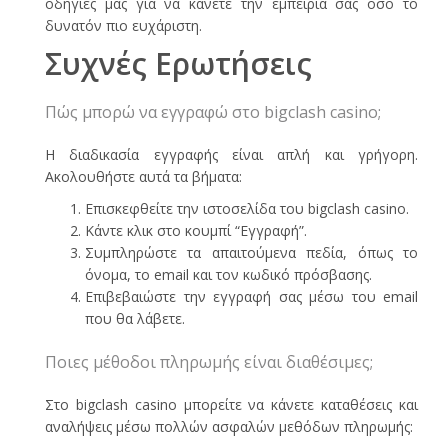
οδηγίες μας για να κάνετε την εμπειρία σας όσο το
δυνατόν πιο ευχάριστη.
Συχνές Ερωτήσεις
Πώς μπορώ να εγγραφώ στο bigclash casino;
Η διαδικασία εγγραφής είναι απλή και γρήγορη.
Ακολουθήστε αυτά τα βήματα:
Επισκεφθείτε την ιστοσελίδα του bigclash casino.
Κάντε κλικ στο κουμπί “Εγγραφή”.
Συμπληρώστε τα απαιτούμενα πεδία, όπως το
όνομα, το email και τον κωδικό πρόσβασης.
Επιβεβαιώστε την εγγραφή σας μέσω του email
που θα λάβετε.
Ποιες μέθοδοι πληρωμής είναι διαθέσιμες;
Στο bigclash casino μπορείτε να κάνετε καταθέσεις και
αναλήψεις μέσω πολλών ασφαλών μεθόδων πληρωμής: