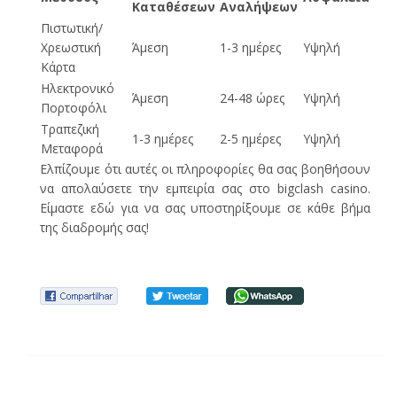
Καταθέσεων
Αναλήψεων
Πιστωτική/
Χρεωστική
Άμεση
1-3 ημέρες
Υψηλή
Κάρτα
Ηλεκτρονικό
Άμεση
24-48 ώρες
Υψηλή
Πορτοφόλι
Τραπεζική
1-3 ημέρες
2-5 ημέρες
Υψηλή
Μεταφορά
Ελπίζουμε ότι αυτές οι πληροφορίες θα σας βοηθήσουν
να απολαύσετε την εμπειρία σας στο bigclash casino.
Είμαστε εδώ για να σας υποστηρίξουμε σε κάθε βήμα
της διαδρομής σας!