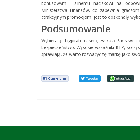
bonusowym i silnemu naciskowi na odpowie
Ministerstwa Finansów, co zapewnia graczom 
atrakcyjnym promocjom, jest to doskonały wybó
Podsumowanie
Wybierając bigpirate casino, zyskują Państwo d
bezpieczeństwo. Wysokie wskaźniki RTP, korzy
sprawiają, że warto rozważyć tę markę jako swo