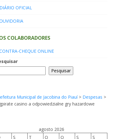
DIÁRIO OFICIAL
OUVIDORIA
OS COLABORADORES
CONTRA-CHEQUE ONLINE
esquisar
Pesquisar
efeitura Municipal de Jacobina do Piauí
>
Despesas
>
gpirate casino a odpowiedzialne gry hazardowe
agosto 2026
D
S
T
Q
Q
S
S