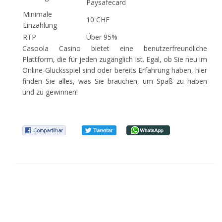
Paysafecard
Minimale
10 CHF
Einzahlung
RTP
Über 95%
Casoola Casino bietet eine benutzerfreundliche
Plattform, die für jeden zugänglich ist. Egal, ob Sie neu im
Online-Glücksspiel sind oder bereits Erfahrung haben, hier
finden Sie alles, was Sie brauchen, um Spaß zu haben
und zu gewinnen!