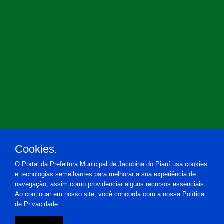
Cookies.
O Portal da Prefeitura Municipal de Jacobina do Piauí usa cookies
e tecnologias semelhantes para melhorar a sua experiência de
navegação, assim como providenciar alguns recursos essenciais.
Ao continuar em nosso site, você concorda com a nossa Política
de Privacidade.