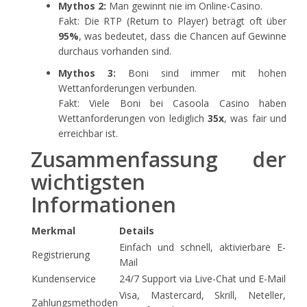
Mythos 2:
Man gewinnt nie im Online-Casino.
Fakt: Die RTP (Return to Player) beträgt oft über
95%
, was bedeutet, dass die Chancen auf Gewinne
durchaus vorhanden sind.
Mythos 3:
Boni sind immer mit hohen
Wettanforderungen verbunden.
Fakt: Viele Boni bei Casoola Casino haben
Wettanforderungen von lediglich
35x
, was fair und
erreichbar ist.
Zusammenfassung der
wichtigsten
Informationen
Merkmal
Details
Einfach und schnell, aktivierbare E-
Registrierung
Mail
Kundenservice
24/7 Support via Live-Chat und E-Mail
Visa, Mastercard, Skrill, Neteller,
Zahlungsmethoden