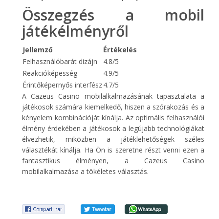
Összegzés a mobil
játékélményről
Jellemző
Értékelés
Felhasználóbarát dizájn
4.8/5
Reakcióképesség
4.9/5
Érintőképernyős interfész
4.7/5
A Cazeus Casino mobilalkalmazásának tapasztalata a
játékosok számára kiemelkedő, hiszen a szórakozás és a
kényelem kombinációját kínálja. Az optimális felhasználói
élmény érdekében a játékosok a legújabb technológiákat
élvezhetik, miközben a játéklehetőségek széles
választékát kínálja. Ha Ön is szeretne részt venni ezen a
fantasztikus élményen, a Cazeus Casino
mobilalkalmazása a tökéletes választás.