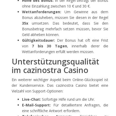
Höhe des Bonus:
In der Regel beträgt der Bonus
ohne Einzahlung zwischen 10 € und 30 €.
Wettanforderungen:
Um Gewinne aus dem
Bonus abzuheben, müssen Sie diesen in der Regel
35x
umsetzen. Das bedeutet, dass Sie den
Bonusbetrag mehrfach setzen müssen, bevor Sie
Geld abheben können.
Gültigkeitsdauer:
Der Bonus hat oft eine Frist
von
7 bis 30 Tagen
, innerhalb derer die
Wettanforderungen erfüllt werden müssen.
Unterstützungsqualität
im cazinostra Casino
Ein weiterer wichtiger Aspekt beim Online-Glücksspiel ist
der Kundenservice. Das cazinostra Casino bietet eine
Vielzahl von Support-Optionen:
Live-Chat:
Sofortige Hilfe rund um die Uhr.
E-Mail-Support:
Für detailliertere Anfragen, die
eine schriftliche Antwort erfordern.