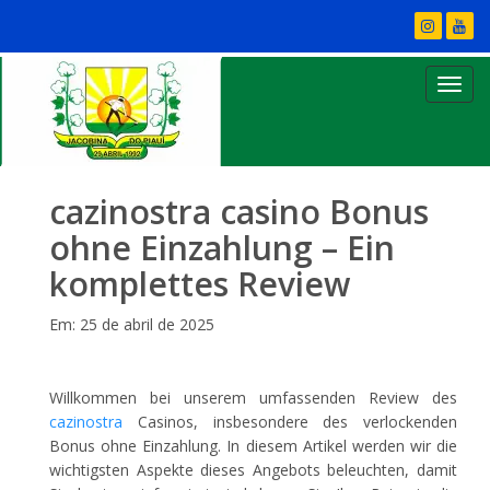
cazinostra casino Bonus
ohne Einzahlung – Ein
komplettes Review
Em: 25 de abril de 2025
Willkommen bei unserem umfassenden Review des
cazinostra
Casinos, insbesondere des verlockenden
Bonus ohne Einzahlung. In diesem Artikel werden wir die
wichtigsten Aspekte dieses Angebots beleuchten, damit