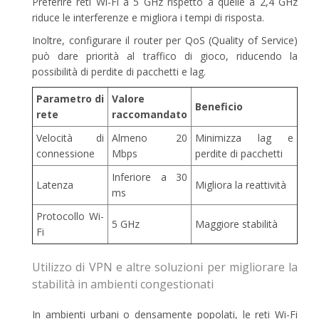
Preferire reti Wi-Fi a 5 GHz rispetto a quelle a 2,4 GHz
riduce le interferenze e migliora i tempi di risposta.
Inoltre, configurare il router per QoS (Quality of Service)
può dare priorità al traffico di gioco, riducendo la
possibilità di perdite di pacchetti e lag.
Parametro di
Valore
Beneficio
rete
raccomandato
Velocità di
Almeno 20
Minimizza lag e
connessione
Mbps
perdite di pacchetti
Inferiore a 30
Latenza
Migliora la reattività
ms
Protocollo Wi-
5 GHz
Maggiore stabilità
Fi
Utilizzo di VPN e altre soluzioni per migliorare la
stabilità in ambienti congestionati
In ambienti urbani o densamente popolati, le reti Wi-Fi