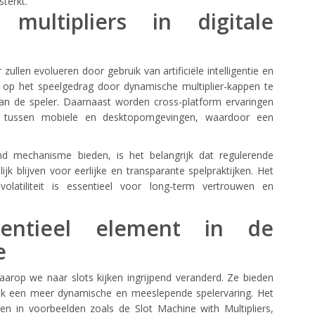
terkt.
ultipliers in digitale
 zullen evolueren door gebruik van artificiële intelligentie en
n op het speelgedrag door dynamische multiplier-kappen te
n de speler. Daarnaast worden cross-platform ervaringen
ren tussen mobiele en desktopomgevingen, waardoor een
d mechanisme bieden, is het belangrijk dat regulerende
jk blijven voor eerlijke en transparante spelpraktijken. Het
latiliteit is essentieel voor long-term vertrouwen en
sentieel element in de
e
aarop we naar slots kijken ingrijpend veranderd. Ze bieden
ok een meer dynamische en meeslepende spelervaring. Het
en in voorbeelden zoals de Slot Machine with Multipliers,