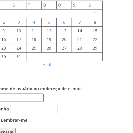
D
S
T
Q
Q
S
S
1
2
3
4
5
6
7
8
9
10
11
12
13
14
15
16
17
18
19
20
21
22
23
24
25
26
27
28
29
30
31
« jul
ome de usuário ou endereço de e-mail
enha
Lembrar-me