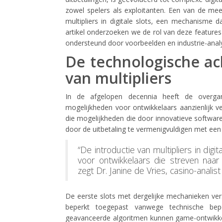
zowel spelers als exploitanten. Een van de mee
multipliers in digitale slots, een mechanisme 
artikel onderzoeken we de rol van deze feature
ondersteund door voorbeelden en industrie-anal
De technologische ac
van multipliers
In de afgelopen decennia heeft de overga
mogelijkheden voor ontwikkelaars aanzienlijk ve
die mogelijkheden die door innovatieve softwar
door de uitbetaling te vermenigvuldigen met een
“De introductie van multipliers in dig
voor ontwikkelaars die streven naar
zegt Dr. Janine de Vries, casino-anali
De eerste slots met dergelijke mechanieken ver
beperkt toegepast vanwege technische be
geavanceerde algoritmen kunnen game-ontwikkel