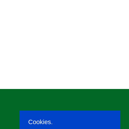
Cookies.