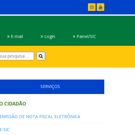
E-mail
Login
Painel/SIC
Digite
sua
pesquisa
SERVIÇOS
O CIDADÃO
EMISSÃO DE NOTA FISCAL ELETRÔNICA
E-SIC