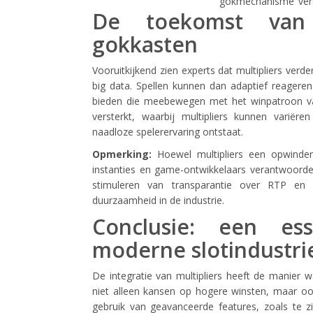
‘gokmechanisme’ vers
De toekomst van m
gokkasten
Vooruitkijkend zien experts dat multipliers verder
big data. Spellen kunnen dan adaptief reagere
bieden die meebewegen met het winpatroon va
versterkt, waarbij multipliers kunnen varië
naadloze spelerervaring ontstaat.
Opmerking:
Hoewel multipliers een opwinden
instanties en game-ontwikkelaars verantwoordeli
stimuleren van transparantie over RTP en vo
duurzaamheid in de industrie.
Conclusie: een es
moderne slotindustri
De integratie van multipliers heeft de manier w
niet alleen kansen op hogere winsten, maar o
gebruik van geavanceerde features, zoals te zi