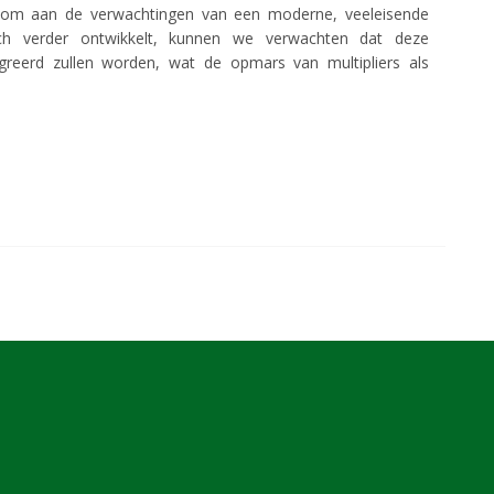
ren om aan de verwachtingen van een moderne, veeleisende
ch verder ontwikkelt, kunnen we verwachten dat deze
eerd zullen worden, wat de opmars van multipliers als