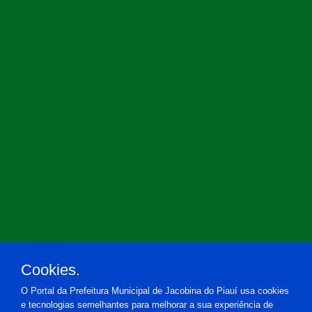
Cookies.
O Portal da Prefeitura Municipal de Jacobina do Piauí usa cookies
e tecnologias semelhantes para melhorar a sua experiência de