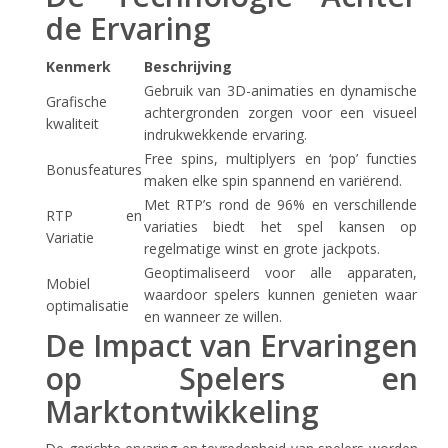
de Ervaring
Kenmerk
Beschrijving
Gebruik van 3D-animaties en dynamische
Grafische
achtergronden zorgen voor een visueel
kwaliteit
indrukwekkende ervaring.
Free spins, multiplyers en ‘pop’ functies
Bonusfeatures
maken elke spin spannend en variërend.
Met RTP’s rond de 96% en verschillende
RTP en
variaties biedt het spel kansen op
Variatie
regelmatige winst en grote jackpots.
Geoptimaliseerd voor alle apparaten,
Mobiel
waardoor spelers kunnen genieten waar
optimalisatie
en wanneer ze willen.
De Impact van Ervaringen
op Spelers en
Marktontwikkeling