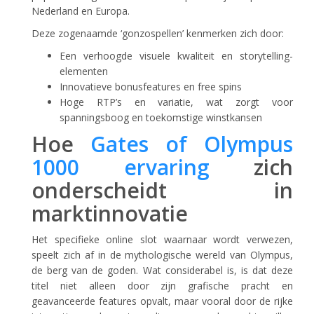
Nederland en Europa.
Deze zogenaamde ‘gonzospellen’ kenmerken zich door:
Een verhoogde visuele kwaliteit en storytelling-
elementen
Innovatieve bonusfeatures en free spins
Hoge RTP’s en variatie, wat zorgt voor
spanningsboog en toekomstige winstkansen
Hoe
Gates of Olympus
1000 ervaring
zich
onderscheidt in
marktinnovatie
Het specifieke online slot waarnaar wordt verwezen,
speelt zich af in de mythologische wereld van Olympus,
de berg van de goden. Wat considerabel is, is dat deze
titel niet alleen door zijn grafische pracht en
geavanceerde features opvalt, maar vooral door de rijke