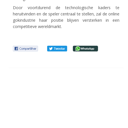
Door voortdurend de technologische kaders te
heruitvinden en de speler centraal te stellen, zal de online
gokindustrie haar positie blijven versterken in een
competitieve wereldmarkt.