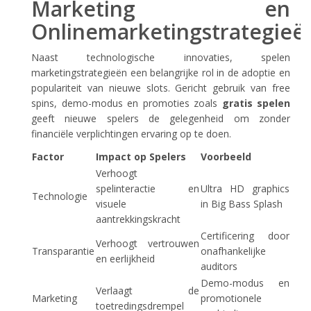
Marketing en
Onlinemarketingstrategieë
Naast technologische innovaties, spelen
marketingstrategieën een belangrijke rol in de adoptie en
populariteit van nieuwe slots. Gericht gebruik van free
spins, demo-modus en promoties zoals
gratis spelen
geeft nieuwe spelers de gelegenheid om zonder
financiële verplichtingen ervaring op te doen.
Factor
Impact op Spelers
Voorbeeld
Verhoogt
spelinteractie en
Ultra HD graphics
Technologie
visuele
in Big Bass Splash
aantrekkingskracht
Certificering door
Verhoogt vertrouwen
Transparantie
onafhankelijke
en eerlijkheid
auditors
Demo-modus en
Verlaagt de
Marketing
promotionele
toetredingsdrempel