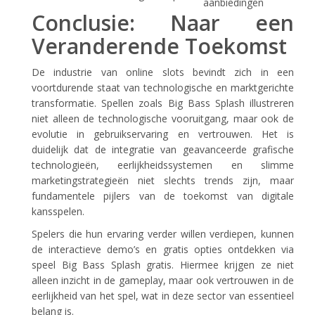
aanbiedingen
Conclusie: Naar een
Veranderende Toekomst
De industrie van online slots bevindt zich in een
voortdurende staat van technologische en marktgerichte
transformatie. Spellen zoals Big Bass Splash illustreren
niet alleen de technologische vooruitgang, maar ook de
evolutie in gebruikservaring en vertrouwen. Het is
duidelijk dat de integratie van geavanceerde grafische
technologieën, eerlijkheidssystemen en slimme
marketingstrategieën niet slechts trends zijn, maar
fundamentele pijlers van de toekomst van digitale
kansspelen.
Spelers die hun ervaring verder willen verdiepen, kunnen
de interactieve demo’s en gratis opties ontdekken via
speel Big Bass Splash gratis. Hiermee krijgen ze niet
alleen inzicht in de gameplay, maar ook vertrouwen in de
eerlijkheid van het spel, wat in deze sector van essentieel
belang is.