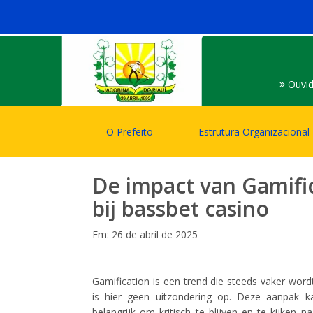
Ouvid
O Prefeito
Estrutura Organizacional
De impact van Gamifi
bij bassbet casino
Em: 26 de abril de 2025
Gamification is een trend die steeds vaker word
is hier geen uitzondering op. Deze aanpak ka
belangrijk om kritisch te blijven en te kijken na