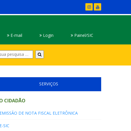
E-mail
Login
Painel/SIC
Digite
sua
pesquisa
SERVIÇOS
O CIDADÃO
EMISSÃO DE NOTA FISCAL ELETRÔNICA
E-SIC