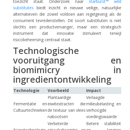
toezicht staat. Onderzoek naar
starburst™ wild
substitutes
biedt inzicht in nieuwe veilige, natuurlijke
alternatieven die zowel voldoen aan regelgeving als de
consument tevredenstellen. Dit soort substituten is niet
slechts een productvervanger, maar een strategisch
instrument dat innovatie stimuleert terwijl
risicobeheersing centraal staat.
Technologische
vooruitgang en
biomimicry in
ingredientontwikkeling
Technologie
Voorbeeld
Impact
Plantaardige
Verlaagde
Fermentatie en
eiwitextracten die
milieubelasting en
Cultuurtechnieken
de textuur van vlees
verhoogde
nabootsen
voedingswaarde
Verbeterde
Betere stabiliteit
Nanotechnologie
smaakabsorptie en
en langere