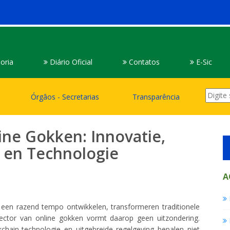
oria
Diário Oficial
Contatos
E-Sic
Órgâos - Secretarias
Transparência
ne Gokken: Innovatie,
 en Technologie
A
in een razend tempo ontwikkelen, transformeren traditionele
ector van online gokken vormt daarop geen uitzondering.
ckchain-technologie en uitgebreide regelgeving bepalen niet