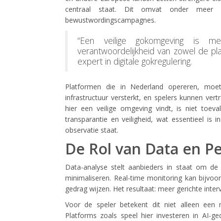
centraal staat. Dit omvat onder meer lim
bewustwordingscampagnes.
“Een veilige gokomgeving is mee
verantwoordelijkheid van zowel de pla
expert in digitale gokregulering.
Platformen die in Nederland opereren, moe
infrastructuur versterkt, en spelers kunnen vertr
hier een veilige omgeving vindt, is niet toev
transparantie en veiligheid, wat essentieel is
observatie staat.
De Rol van Data en Pe
Data-analyse stelt aanbieders in staat om de sp
minimaliseren. Real-time monitoring kan bijvoo
gedrag wijzen. Het resultaat: meer gerichte interv
Voor de speler betekent dit niet alleen een
Platforms zoals speel hier investeren in AI-g