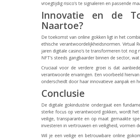
vroegtijdig risico’s te signaleren en passende maa
Innovatie en de T
Naartoe?
De toekomst van online gokken ligt in het combi
ethische verantwoordelijkheidsnormen. Virtual R
jaren digitale casino’s te transformeren tot no
NFT’s steeds gangbaarder binnen de sector, wat d
Cruciaal voor de verdere groei is dat aanbied
verantwoorde ervaringen. Een voorbeeld hiervan i
onderscheidt door haar innovatieve aanpak en ho
Conclusie
De digitale gokindustrie ondergaat een fundame
sterke focus op verantwoord gokken, wordt het
veilige, transparante en op maat gemaakte spe
investeren in vertrouwen en veiligheid, vormen
Wil je een veilige en betrouwbare online goko