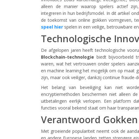
alleen de manier waarop spelers actief zijn
integreren in hun bedrijfsmodel. In dit artikel 
de toekomst van online gokken vormgeven, terw
speel hier
spelen in een veilige, betrouwbare er
Technologische Innova
De afgelopen jaren heeft technologische voorui
Blockchain-technologie
biedt bijvoorbeeld t
waren, wat het vertrouwen onder spelers aanzi
en machine learning het mogelijk om op maat ge
zijn, maar ook veiliger, dankzij continue fraude-d
Het belang van beveiliging kan niet worde
encryptiemethoden beschermen niet alleen de
uitbetalingen eerlijk verlopen. Een platform dat
functies vooral bekend staat om haar transparant
Verantwoord Gokken 
Met groeiende populariteit neemt ook de aanda
en andere Europese landen zetten strengere eis