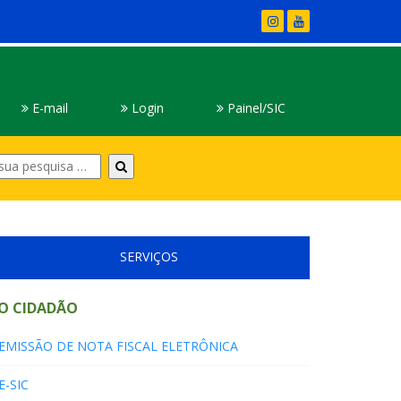
E-mail
Login
Painel/SIC
Digite
sua
pesquisa
SERVIÇOS
O CIDADÃO
EMISSÃO DE NOTA FISCAL ELETRÔNICA
E-SIC