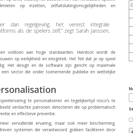
ieten op inzetten, zelfuitsluitingsmogelijkheden en
r dan regelgeving; het vereist integrale
tforms als de spelers zelf,” zegt Sarah Janssen,
ten voldoen aan hoge standaarden. Hierdoor wordt de
ouwen op eerlijkheid en integriteit. Het feit dat je op speel
allig. Het design en de software zijn gericht op maximale
 in een sector die onder toenemende publieke en wettelijke
rsonalisation
N
eelervaring te personaliseren en tegelijkertijd risico’s te
rbeeld verdachte patronen detecteren die op problematisch
S
entie en effectieve preventie.
 meer vervullende ervaring, maar ook meer bescherming.
edreven systemen die verantwoord gokken faciliteren door