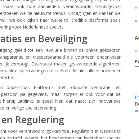
, maar ook hoe aanbieders verantwoordelijkheidsgevoel
onderzoeken we de nieuwste trends, uitdagingen en kansen die
ijl we ook kijken naar welke rol credible platforms zoals
varing voor Nederlandse spelers.
ties en Beveiliging
A
tgang geleid tot een revolutie binnen de online goksector.
ransparantie en traceerbaarheid die voorheen ondenkbaar
P
enlijk verhoogt. Daarnaast maken geavanceerde algoritmen
maakte spelervaringen te creëren die niet alleen boeiender
etectie.
n onderschat. Platforms met robuuste verificatie- en
 persoonlijke gegevens, maar zorgen er ook voor dat de
Pr
 hierbij uitblinkt, is speel hier, dat naast zijn innovatieve
De
e en veilige spelerservaring.
Ve
en Regulering
cht voor verantwoord gokken toe. Regulators in Nederland
en op tafel, waarbij het beschermen van kwetsbare spelers