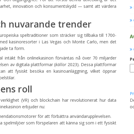
barhet, innovation och konsumentskydd — samt att värdera
ch nuvarande trender
uropeiska speltraditioner som sträcker sig tillbaka till 1700-
A
 med kasinoresorter i Las Vegas och Monte Carlo, men det
rjade ta form.
al intäkt från onlinekasinon förväntas nå över 70 miljarder
P
sen av digitala plattformar (
källor
2023). Dessa plattformar
tan att fysiskt besöka en kasinoanläggning, vilket öppnar
lstilar.
ens roll
Pr
ell verklighet (VR) och blockchain har revolutionerat hur data
De
linekasinon erbjuder nu:
oc
endationsmotorer för att förbättra användarupplevelsen.
a spelmiljöer som förspelaren att känna sig som i ett fysiskt