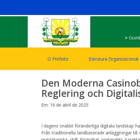
Ouvid
O Prefeito
Estrutura Organizacional
Den Moderna Casinob
Reglering och Digitali
Em: 16 de abril de 2025
I dagens snabbt föränderliga digitala landskap 
Från traditionella landbaserade anläggningar til
regulatoriska skift förändrat spelandets karaktä