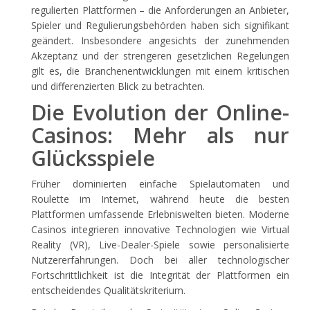
regulierten Plattformen – die Anforderungen an Anbieter,
Spieler und Regulierungsbehörden haben sich signifikant
geändert. Insbesondere angesichts der zunehmenden
Akzeptanz und der strengeren gesetzlichen Regelungen
gilt es, die Branchenentwicklungen mit einem kritischen
und differenzierten Blick zu betrachten.
Die Evolution der Online-
Casinos: Mehr als nur
Glücksspiele
Früher dominierten einfache Spielautomaten und
Roulette im Internet, während heute die besten
Plattformen umfassende Erlebniswelten bieten. Moderne
Casinos integrieren innovative Technologien wie Virtual
Reality (VR), Live-Dealer-Spiele sowie personalisierte
Nutzererfahrungen. Doch bei aller technologischer
Fortschrittlichkeit ist die Integrität der Plattformen ein
entscheidendes Qualitätskriterium.