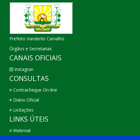
Prefeito Vanderlei Carvalho
Órgãos e Secretarias
CANAIS OFICIAIS
Instagran
CONSULTAS
Contracheque On-line
Diário Oficial
Licitações
LINKS ÚTEIS
Webmail