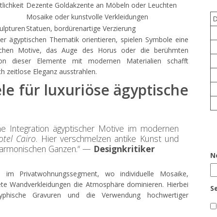
lichkeit
Dezente Goldakzente an Möbeln oder Leuchten
Mosaike oder kunstvolle Verkleidungen
ulpturen
Statuen, bordürenartige Verzierung
der ägyptischen Thematik orientieren, spielen Symbole eine
hischen Motive, das Auge des Horus oder die berühmten
on dieser Elemente mit modernen Materialien schafft
h zeitlose Eleganz ausstrahlen.
ele für luxuriöse ägyptische
ne Integration ägyptischer Motive im modernen
tel Cairo
. Hier verschmelzen antike Kunst und
 harmonischen Ganzen.“ —
Designkritiker
N
ch im Privatwohnungssegment, wo individuelle Mosaike,
ete Wandverkleidungen die Atmosphäre dominieren. Hierbei
S
lyphische Gravuren und die Verwendung hochwertiger