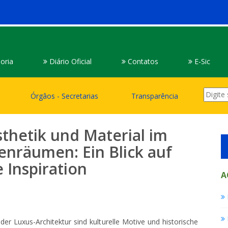
oria
Diário Oficial
Contatos
E-Sic
Órgâos - Secretarias
Transparência
thetik und Material im
enräumen: Ein Blick auf
 Inspiration
A
r Luxus-Architektur sind kulturelle Motive und historische