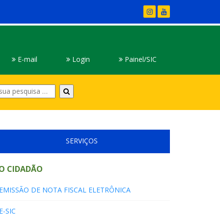
E-mail
Login
Painel/SIC
Digite
sua
pesquisa
SERVIÇOS
O CIDADÃO
EMISSÃO DE NOTA FISCAL ELETRÔNICA
E-SIC