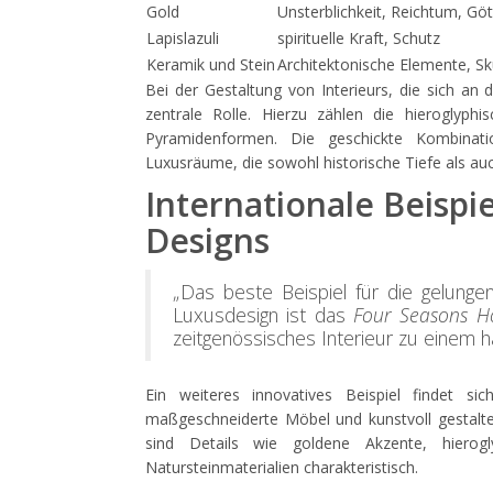
Gold
Unsterblichkeit, Reichtum, Gött
Lapislazuli
spirituelle Kraft, Schutz
Keramik und Stein
Architektonische Elemente, Sk
Bei der Gestaltung von Interieurs, die sich an 
zentrale Rolle. Hierzu zählen die hieroglyp
Pyramidenformen. Die geschickte Kombinati
Luxusräume, die sowohl historische Tiefe als auc
Internationale Beispi
Designs
„Das beste Beispiel für die gelunge
Luxusdesign ist das
Four Seasons Ho
zeitgenössisches Interieur zu einem
Ein weiteres innovatives Beispiel findet si
maßgeschneiderte Möbel und kunstvoll gestalt
sind Details wie goldene Akzente, hierog
Natursteinmaterialien charakteristisch.