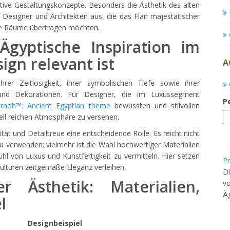
tive Gestaltungskonzepte. Besonders die Ästhetik des alten
Designer und Architekten aus, die das Flair majestätischer
e Räume übertragen möchten.
yptische Inspiration im
gn relevant ist
A
hrer Zeitlosigkeit, ihrer symbolischen Tiefe sowie ihrer
und Dekorationen. Für Designer, die im Luxussegment
P
raoh™: Ancient Egyptian theme
bewussten und stilvollen
rell reichen Atmosphäre zu versehen.
ität und Detailtreue eine entscheidende Rolle. Es reicht nicht
 zu verwenden; vielmehr ist die Wahl hochwertiger Materialien
l von Luxus und Kunstfertigkeit zu vermitteln. Hier setzen
Pr
Kulturen zeitgemäße Eleganz verleihen.
Di
r Ästhetik: Materialien,
vo
Äg
l
Designbeispiel