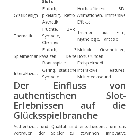
Slots
Einfach,
Hochauflösend, 3D-
Grafikdesign
pixelartig, Retro-
Animationen, immersive
Ästhetik
Effekte
Früchte, BAR-
Themen aus Film,
Thematik
Symbole,
Mythologie, Fantasie
Cherries
Einfach, 3
Multiple Gewinnlinien,
Spielmechanik
Walzen, keine
Bonusrunden,
Bonusspiele
Freispielmodi
Gering, statische
Interaktive Features,
Interaktivität
Symbole
Multimediasound
Der Einfluss von
authentischen Slot-
Erlebnissen auf die
Glücksspielbranche
Authentizität und Qualität sind entscheidend, um das
Vertrauen der Spieler zu gewinnen. Innovative