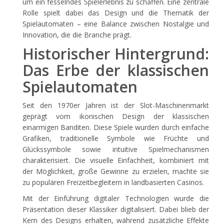
um ein fesselndes Spielerlebnis zu schaffen. Eine zentrale
Rolle spielt dabei das Design und die Thematik der
Spielautomaten – eine Balance zwischen Nostalgie und
Innovation, die die Branche prägt.
Historischer Hintergrund:
Das Erbe der klassischen
Spielautomaten
Seit den 1970er Jahren ist der Slot-Maschinenmarkt
geprägt vom ikonischen Design der klassischen
einarmigen Banditen. Diese Spiele wurden durch einfache
Grafiken, traditionelle Symbole wie Früchte und
Glückssymbole sowie intuitive Spielmechanismen
charakterisiert. Die visuelle Einfachheit, kombiniert mit
der Möglichkeit, große Gewinne zu erzielen, machte sie
zu populären Freizeitbegleitern in landbasierten Casinos.
Mit der Einführung digitaler Technologien wurde die
Präsentation dieser Klassiker digitalisiert. Dabei blieb der
Kern des Designs erhalten, während zusätzliche Effekte