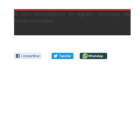
© 2024 Branchenführer im digitalen Glücksspiel. Alle
Rechte vorbehalten.