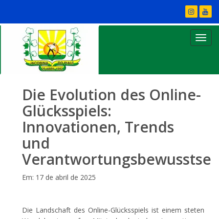
Die Evolution des Online-
Glücksspiels:
Innovationen, Trends
und
Verantwortungsbewusstsei
Em: 17 de abril de 2025
Die Landschaft des Online-Glücksspiels ist einem steten