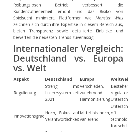
Reibungslosen Betrieb verbessert, die
Kundenzufriedenheit erhöht und das Risiko von
Spielsucht minimiert. Plattformen wie
Monster Wins
zeichnen sich durch ihre Expertise in diesem Bereich aus,
bieten Transparenz sowie detaillierte Einblicke und
bewerten die neuesten Trends zuverlässig.
Internationaler Vergleich:
Deutschland vs. Europa
vs. Welt
Aspekt
Deutschland
Europa
Weltweit
Streng, mit
Verschieden,
Bestehend
Regulierung
Lizenzsystem seit
zunehmend
regulatori
2021
Harmonisierung
Unterschie
Unterschied
Hoch, Fokus auf
Mittel bis hoch,
oft
Innovationsgrad
Verantwortlichkeit
variierend
technologi
fortschrittl