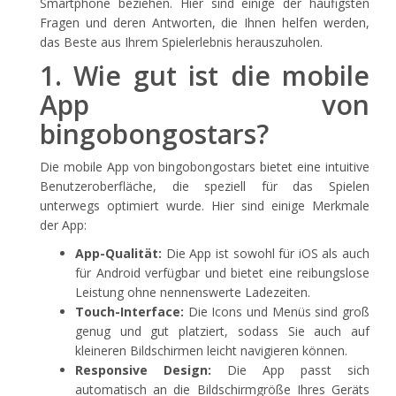
Smartphone beziehen. Hier sind einige der häufigsten
Fragen und deren Antworten, die Ihnen helfen werden,
das Beste aus Ihrem Spielerlebnis herauszuholen.
1. Wie gut ist die mobile
App von
bingobongostars?
Die mobile App von bingobongostars bietet eine intuitive
Benutzeroberfläche, die speziell für das Spielen
unterwegs optimiert wurde. Hier sind einige Merkmale
der App:
App-Qualität:
Die App ist sowohl für iOS als auch
für Android verfügbar und bietet eine reibungslose
Leistung ohne nennenswerte Ladezeiten.
Touch-Interface:
Die Icons und Menüs sind groß
genug und gut platziert, sodass Sie auch auf
kleineren Bildschirmen leicht navigieren können.
Responsive Design:
Die App passt sich
automatisch an die Bildschirmgröße Ihres Geräts