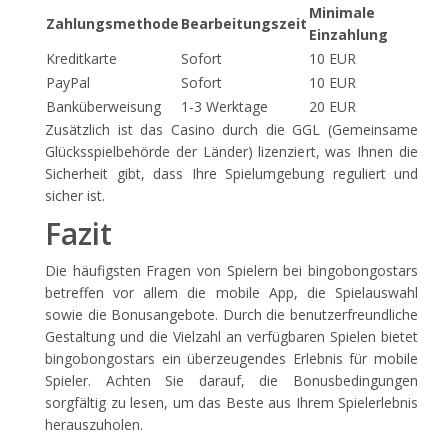
Minimale
Zahlungsmethode
Bearbeitungszeit
Einzahlung
Kreditkarte
Sofort
10 EUR
PayPal
Sofort
10 EUR
Banküberweisung
1-3 Werktage
20 EUR
Zusätzlich ist das Casino durch die GGL (Gemeinsame
Glücksspielbehörde der Länder) lizenziert, was Ihnen die
Sicherheit gibt, dass Ihre Spielumgebung reguliert und
sicher ist.
Fazit
Die häufigsten Fragen von Spielern bei bingobongostars
betreffen vor allem die mobile App, die Spielauswahl
sowie die Bonusangebote. Durch die benutzerfreundliche
Gestaltung und die Vielzahl an verfügbaren Spielen bietet
bingobongostars ein überzeugendes Erlebnis für mobile
Spieler. Achten Sie darauf, die Bonusbedingungen
sorgfältig zu lesen, um das Beste aus Ihrem Spielerlebnis
herauszuholen.