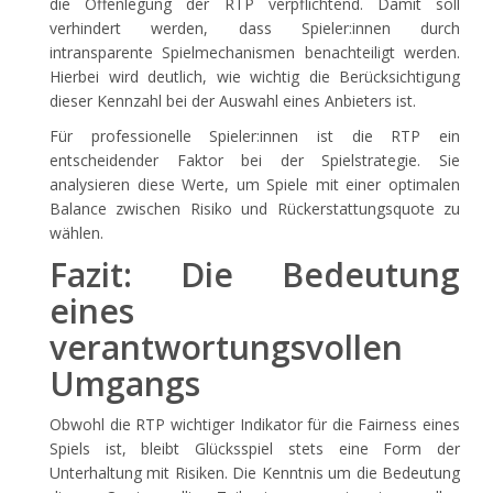
die Offenlegung der RTP verpflichtend. Damit soll
verhindert werden, dass Spieler:innen durch
intransparente Spielmechanismen benachteiligt werden.
Hierbei wird deutlich, wie wichtig die Berücksichtigung
dieser Kennzahl bei der Auswahl eines Anbieters ist.
Für professionelle Spieler:innen ist die RTP ein
entscheidender Faktor bei der Spielstrategie. Sie
analysieren diese Werte, um Spiele mit einer optimalen
Balance zwischen Risiko und Rückerstattungsquote zu
wählen.
Fazit: Die Bedeutung
eines
verantwortungsvollen
Umgangs
Obwohl die RTP wichtiger Indikator für die Fairness eines
Spiels ist, bleibt Glücksspiel stets eine Form der
Unterhaltung mit Risiken. Die Kenntnis um die Bedeutung