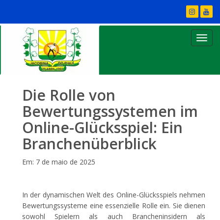
Die Rolle von
Bewertungssystemen im
Online-Glücksspiel: Ein
Branchenüberblick
Em: 7 de maio de 2025
In der dynamischen Welt des Online-Glücksspiels nehmen
Bewertungssysteme eine essenzielle Rolle ein. Sie dienen
sowohl Spielern als auch Brancheninsidern als