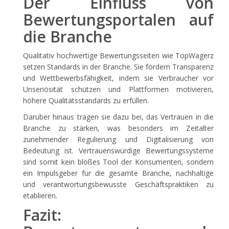
Der Einfluss von
Bewertungsportalen auf
die Branche
Qualitativ hochwertige Bewertungsseiten wie TopWagerz
setzen Standards in der Branche. Sie fördern Transparenz
und Wettbewerbsfähigkeit, indem sie Verbraucher vor
Unseriösität schützen und Plattformen motivieren,
höhere Qualitätsstandards zu erfüllen.
Darüber hinaus tragen sie dazu bei, das Vertrauen in die
Branche zu stärken, was besonders im Zeitalter
zunehmender Regulierung und Digitalisierung von
Bedeutung ist. Vertrauenswürdige Bewertungssysteme
sind somit kein bloßes Tool der Konsumenten, sondern
ein Impulsgeber für die gesamte Branche, nachhaltige
und verantwortungsbewusste Geschäftspraktiken zu
etablieren.
Fazit: