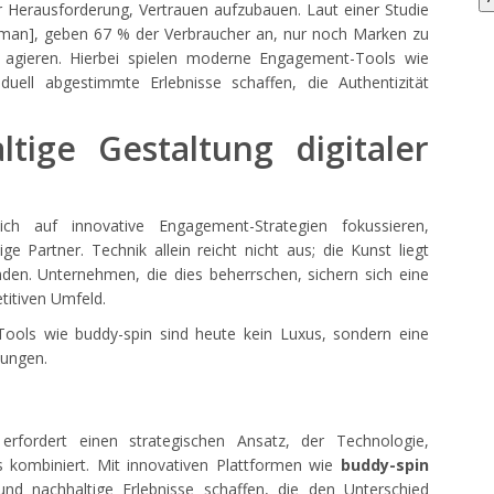
er Herausforderung, Vertrauen aufzubauen. Laut einer Studie
lman], geben 67 % der Verbraucher an, nur noch Marken zu
t agieren. Hierbei spielen moderne Engagement-Tools wie
iduell abgestimmte Erlebnisse schaffen, die Authentizität
ltige Gestaltung digitaler
sich auf innovative Engagement-Strategien fokussieren,
ge Partner. Technik allein reicht nicht aus; die Kunst liegt
den. Unternehmen, die dies beherrschen, sichern sich eine
itiven Umfeld.
-Tools wie buddy-spin sind heute kein Luxus, sondern eine
hungen.
rfordert einen strategischen Ansatz, der Technologie,
 kombiniert. Mit innovativen Plattformen wie
buddy-spin
und nachhaltige Erlebnisse schaffen, die den Unterschied