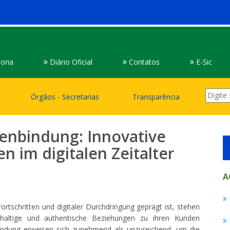
oria
Diário Oficial
Contatos
E-Sic
Órgâos - Secretarias
Transparência
enbindung: Innovative
 im digitalen Zeitalter
A
ortschritten und digitaler Durchdringung geprägt ist, stehen
haltige und authentische Beziehungen zu ihren Kunden
bindung erweisen sich zunehmend als unzureichend, um die