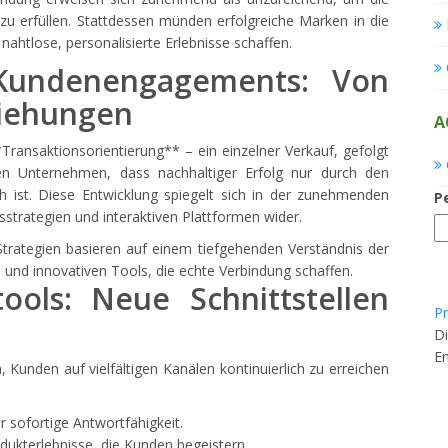
 erfüllen. Stattdessen münden erfolgreiche Marken in die
nahtlose, personalisierte Erlebnisse schaffen.
 Kundenengagements: Von
ziehungen
A
ransaktionsorientierung** – ein einzelner Verkauf, gefolgt
n Unternehmen, dass nachhaltiger Erfolg nur durch den
h ist. Diese Entwicklung spiegelt sich in der zunehmenden
P
trategien und interaktiven Plattformen wider.
trategien basieren auf einem tiefgehenden Verständnis der
und innovativen Tools, die echte Verbindung schaffen.
tools: Neue Schnittstellen
Pr
Di
En
Kunden auf vielfältigen Kanälen kontinuierlich zu erreichen
r sofortige Antwortfähigkeit.
dukterlebnisse, die Kunden begeistern.