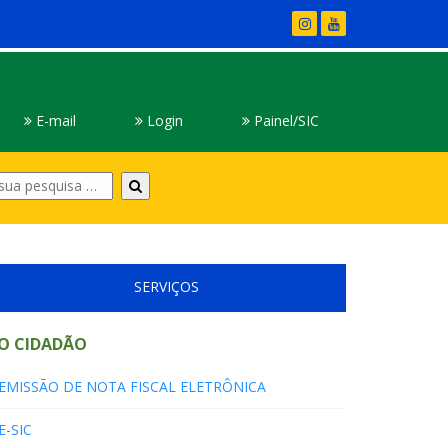
E-mail
Login
Painel/SIC
Digite
sua
pesquisa
SERVIÇOS
O CIDADÃO
EMISSÃO DE NOTA FISCAL ELETRÔNICA
E-SIC