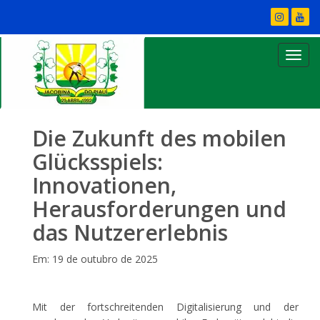
Die Zukunft des mobilen
Glücksspiels:
Innovationen,
Herausforderungen und
das Nutzererlebnis
Em: 19 de outubro de 2025
Mit der fortschreitenden Digitalisierung und der