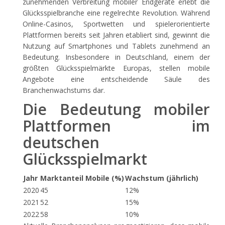
zunehmenden Verbreitung mobiler Endgeräte erlebt die
Glücksspielbranche eine regelrechte Revolution. Während
Online-Casinos, Sportwetten und spielerorientierte
Plattformen bereits seit Jahren etabliert sind, gewinnt die
Nutzung auf Smartphones und Tablets zunehmend an
Bedeutung. Insbesondere in Deutschland, einem der
größten Glücksspielmärkte Europas, stellen mobile
Angebote eine entscheidende Säule des
Branchenwachstums dar.
Die Bedeutung mobiler
Plattformen im
deutschen
Glücksspielmarkt
Jahr
Marktanteil Mobile (%)
Wachstum (jährlich)
2020
45
12%
2021
52
15%
2022
58
10%