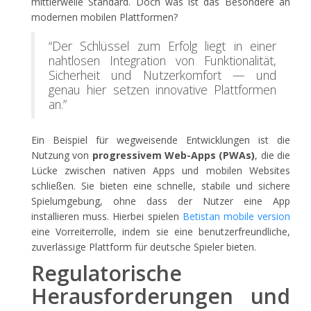
mittlerweile Standard. Doch was ist das Besondere an
modernen mobilen Plattformen?
“Der Schlüssel zum Erfolg liegt in einer
nahtlosen Integration von Funktionalität,
Sicherheit und Nutzerkomfort — und
genau hier setzen innovative Plattformen
an.”
Ein Beispiel für wegweisende Entwicklungen ist die
Nutzung von
progressivem Web-Apps (PWAs)
, die die
Lücke zwischen nativen Apps und mobilen Websites
schließen. Sie bieten eine schnelle, stabile und sichere
Spielumgebung, ohne dass der Nutzer eine App
installieren muss. Hierbei spielen
Betistan mobile version
eine Vorreiterrolle, indem sie eine benutzerfreundliche,
zuverlässige Plattform für deutsche Spieler bieten.
Regulatorische
Herausforderungen und