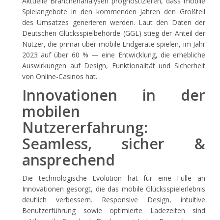
Aktuelle Branchenanalysen prognostizieren, dass mobile
Spielangebote in den kommenden Jahren den Großteil
des Umsatzes generieren werden. Laut den Daten der
Deutschen Glücksspielbehörde (GGL) stieg der Anteil der
Nutzer, die primär über mobile Endgeräte spielen, im Jahr
2023 auf über 60 % — eine Entwicklung, die erhebliche
Auswirkungen auf Design, Funktionalität und Sicherheit
von Online-Casinos hat.
Innovationen in der
mobilen
Nutzererfahrung:
Seamless, sicher &
ansprechend
Die technologische Evolution hat für eine Fülle an
Innovationen gesorgt, die das mobile Glücksspielerlebnis
deutlich verbessern. Responsive Design, intuitive
Benutzerführung sowie optimierte Ladezeiten sind