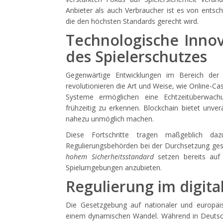
Anbieter als auch Verbraucher ist es von entsch
die den höchsten Standards gerecht wird.
Technologische Innov
des Spielerschutzes
Gegenwärtige Entwicklungen im Bereich der K
revolutionieren die Art und Weise, wie Online-Ca
Systeme ermöglichen eine Echtzeitüberwachu
frühzeitig zu erkennen. Blockchain bietet unve
nahezu unmöglich machen.
Diese Fortschritte tragen maßgeblich d
Regulierungsbehörden bei der Durchsetzung ges
hohem Sicherheitsstandard
setzen bereits auf
Spielumgebungen anzubieten.
Regulierung im digita
Die Gesetzgebung auf nationaler und europäis
einem dynamischen Wandel. Während in Deutschl