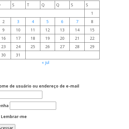
D
S
T
Q
Q
S
S
1
2
3
4
5
6
7
8
9
10
11
12
13
14
15
16
17
18
19
20
21
22
23
24
25
26
27
28
29
30
31
« jul
ome de usuário ou endereço de e-mail
enha
Lembrar-me