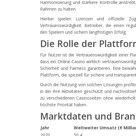
Harmonisierung und stärkere Kontrolle anstrebt, 
Rahmen zu halten.
Hierbei spielen Lizenzen und offizielle Zu
Vertrauenswürdigkeit. Betreiber, die einen reg
den Spielern und sichern langfristigen Erfolg.
Die Rolle der Plattfor
Für Nutzer ist die Vertrauenswürdigkeit einer Pla
dass ein Online-Casino wirklich vertrauenswürdig
Sicherheit und Fairness garantieren. Eine bewä
Plattform, die speziell für sichere und transpare
Durch die Nutzung von solchen Lösungen profitie
in der ihre Aktivitäten geschützt und nachvollz
zu verschiedenen Casinoseiten ohne wiederholt
höchste Priorität haben.
Marktdaten und Bran
Jahr
Weltweiter Umsatz (€ Millia
2020
50,4