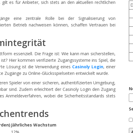
gilt es für Anbieter, sich stets an den aktuellen rechtlichen
gänge eine zentrale Rolle bei der Signalisierung von
ulierten Betrieb nachweisen können, schaffen Vertrauen bei
mintegrität
ttform essenziell. Die Frage ist: Wie kann man sicherstellen,
 ist? Hier kommen verifizierte Zugangssysteme ins Spiel, die
hrte Lösung ist die Verwendung eines
Casinoly Login
, einer
nte Zugänge zu Online-Glücksspielseiten entwickelt wurde.
ren Spieler von einer sicheren, authentifizierten Umgebung,
N
iehbar sind. Zudem erleichtert der Casinoly Login den Zugang
es Anmeldeverfahren, wobei die Sicherheitsstandards stets
S
chentrends
rden)
Jährliches Wachstum
12%