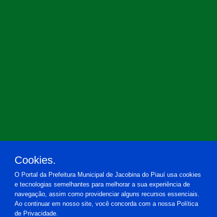
Cookies.
O Portal da Prefeitura Municipal de Jacobina do Piauí usa cookies
e tecnologias semelhantes para melhorar a sua experiência de
navegação, assim como providenciar alguns recursos essenciais.
Ao continuar em nosso site, você concorda com a nossa Política
de Privacidade.