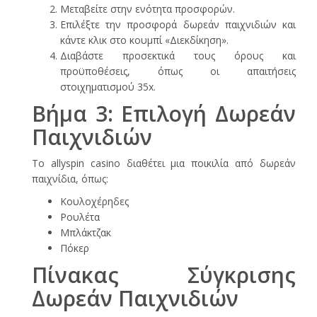
Μεταβείτε στην ενότητα προσφορών.
Επιλέξτε την προσφορά δωρεάν παιχνιδιών και
κάντε κλικ στο κουμπί «Διεκδίκηση».
Διαβάστε προσεκτικά τους όρους και
προϋποθέσεις, όπως οι απαιτήσεις
στοιχηματισμού 35x.
Βήμα 3: Επιλογή Δωρεάν
Παιχνιδιών
Το allyspin casino διαθέτει μια ποικιλία από δωρεάν
παιχνίδια, όπως:
Κουλοχέρηδες
Ρουλέτα
Μπλάκτζακ
Πόκερ
Πίνακας Σύγκρισης
Δωρεάν Παιχνιδιών