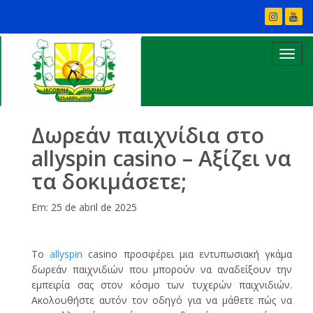
Δωρεάν παιχνίδια στο
allyspin casino – Αξίζει να
τα δοκιμάσετε;
Em: 25 de abril de 2025
Το
allyspin
casino προσφέρει μια εντυπωσιακή γκάμα
δωρεάν παιχνιδιών που μπορούν να αναδείξουν την
εμπειρία σας στον κόσμο των τυχερών παιχνιδιών.
Ακολουθήστε αυτόν τον οδηγό για να μάθετε πώς να