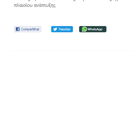
πλαισίου ανάπτυξης.