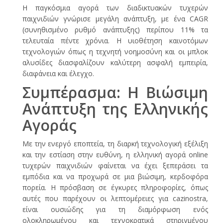
Η παγκόσμια αγορά των διαδικτυακών τυχερών
παιχνιδιών γνώρισε μεγάλη ανάπτυξη, με ένα CAGR
(συνηθισμένο ρυθμό ανάπτυξης) περίπου 11% τα
τελευταία πέντε χρόνια. Η υιοθέτηση καινοτόμων
τεχνολογιών όπως η τεχνητή νοημοσύνη και οι μπλοκ
αλυσίδες διασφαλίζουν καλύτερη ασφαλή εμπειρία,
διαφάνεια και έλεγχο.
Συμπέρασμα: Η Βιώσιμη
Ανάπτυξη της Ελληνικής
Αγοράς
Με την ενεργό εποπτεία, τη διαρκή τεχνολογική εξέλιξη
και την εστίαση στην ευθύνη, η ελληνική αγορά online
τυχερών παιχνιδιών φαίνεται να έχει ξεπεράσει τα
εμπόδια και να προχωρά σε μια βιώσιμη, κερδοφόρα
πορεία. Η πρόσβαση σε έγκυρες πληροφορίες, όπως
αυτές που παρέχουν οι λεπτομέρειες για cazinostra,
είναι ουσιώδης για τη διαμόρφωση ενός
ολοκληρωμένου και τεχνοκρατικά στηριγμένου