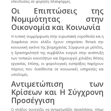
επενδύσεις σε φορητές πλατφόρμες.
Οι Επιπτώσεις της
Νομιμότητας στην
Οικονομία και Κοινωνία
Η τυπική συμμόρφωση στην ευρωπαϊκή νομοθεσία και η
διαφάνεια στον κλάδο έχουν επηρεάσει θετικά την
κοινωνική εικόνα της βιομηχανίας. Σύμφωνα με μελέτες,
η δραστηριότητά της συμβάλλει ενεργά στην ανάπτυξη
των τοπικών κοινοτήτων και δημιουργεί χιλιάδες θέσεις
εργασίας. Επίσης, οι φορολογικές εισπράξεις παρέχουν
πόρους που διατίθενται σε κοινωνικές υπηρεσίες και
υποδομές.
Αντιμετώπιση των
Κρίσεων και Η Σύγχρονη
Προσέγγιση
Ο κλάδος συνεχίζει να αντιμετωπίζει προκλήσεις, όπως