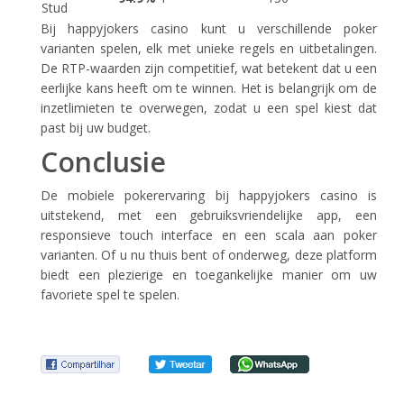
Stud
Bij happyjokers casino kunt u verschillende poker
varianten spelen, elk met unieke regels en uitbetalingen.
De RTP-waarden zijn competitief, wat betekent dat u een
eerlijke kans heeft om te winnen. Het is belangrijk om de
inzetlimieten te overwegen, zodat u een spel kiest dat
past bij uw budget.
Conclusie
De mobiele pokerervaring bij happyjokers casino is
uitstekend, met een gebruiksvriendelijke app, een
responsieve touch interface en een scala aan poker
varianten. Of u nu thuis bent of onderweg, deze platform
biedt een plezierige en toegankelijke manier om uw
favoriete spel te spelen.