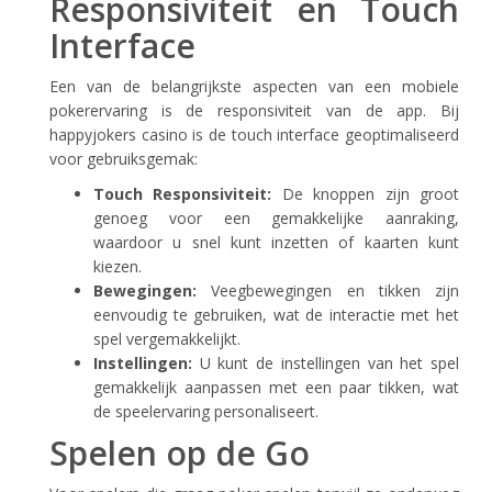
Responsiviteit en Touch
Interface
Een van de belangrijkste aspecten van een mobiele
pokerervaring is de responsiviteit van de app. Bij
happyjokers casino is de touch interface geoptimaliseerd
voor gebruiksgemak:
Touch Responsiviteit:
De knoppen zijn groot
genoeg voor een gemakkelijke aanraking,
waardoor u snel kunt inzetten of kaarten kunt
kiezen.
Bewegingen:
Veegbewegingen en tikken zijn
eenvoudig te gebruiken, wat de interactie met het
spel vergemakkelijkt.
Instellingen:
U kunt de instellingen van het spel
gemakkelijk aanpassen met een paar tikken, wat
de speelervaring personaliseert.
Spelen op de Go