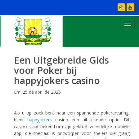
Een Uitgebreide Gids
voor Poker bij
happyjokers casino
Em: 25 de abril de 2025
Als u op zoek bent naar een spannende pokerervaring,
biedt
happyjokers
casino een uitstekende optie. Dit
casino staat bekend om zijn gebruiksvriendelijke mobiele
app, die speciaal is ontworpen voor spelers die graag