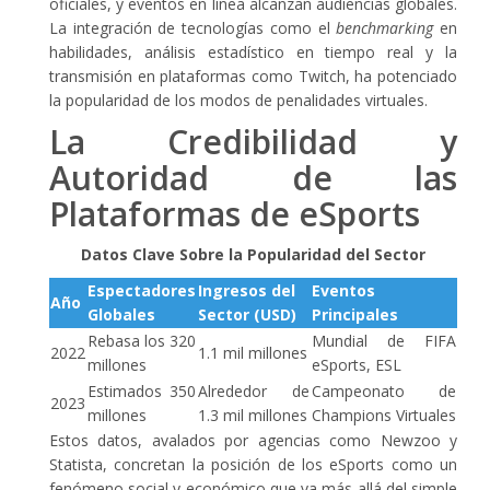
oficiales, y eventos en línea alcanzan audiencias globales.
La integración de tecnologías como el
benchmarking
en
habilidades, análisis estadístico en tiempo real y la
transmisión en plataformas como Twitch, ha potenciado
la popularidad de los modos de penalidades virtuales.
La Credibilidad y
Autoridad de las
Plataformas de eSports
Datos Clave Sobre la Popularidad del Sector
Espectadores
Ingresos del
Eventos
Año
Globales
Sector (USD)
Principales
Rebasa los 320
Mundial de FIFA
2022
1.1 mil millones
millones
eSports, ESL
Estimados 350
Alrededor de
Campeonato de
2023
millones
1.3 mil millones
Champions Virtuales
Estos datos, avalados por agencias como Newzoo y
Statista, concretan la posición de los eSports como un
fenómeno social y económico que va más allá del simple