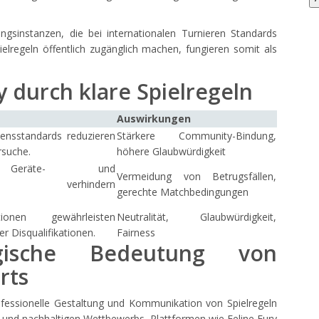
ungsinstanzen, die bei internationalen Turnieren Standards
pielregeln öffentlich zugänglich machen, fungieren somit als
ay durch klare Spielregeln
Auswirkungen
tensstandards reduzieren
Stärkere Community-Bindung,
rsuche.
höhere Glaubwürdigkeit
te Geräte- und
Vermeidung von Betrugsfällen,
tionen verhindern
gerechte Matchbedingungen
ionen gewährleisten
Neutralität, Glaubwürdigkeit,
 Disqualifikationen.
Fairness
egische Bedeutung von
rts
fessionelle Gestaltung und Kommunikation von Spielregeln
en und nachhaltigen Wettbewerbs. Plattformen wie Feline Fury