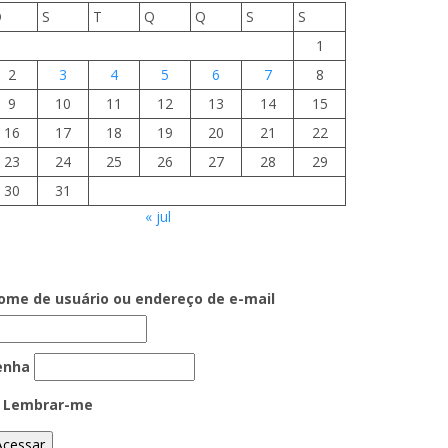
D
S
T
Q
Q
S
S
1
2
3
4
5
6
7
8
9
10
11
12
13
14
15
16
17
18
19
20
21
22
23
24
25
26
27
28
29
30
31
« jul
ome de usuário ou endereço de e-mail
enha
Lembrar-me