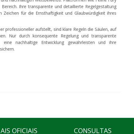
Bereich. Ihre transparente und detaillierte Regelgestaltung
in Zeichen für die Ernsthaftigkeit und Glaubwürdigkeit ihres
r professioneller aufstellt, sind klare Regeln die Säulen, auf
auen. Nur durch konsequente Regelung und transparente
eine nachhaltige Entwicklung gewährleisten und ihre
sichern.
AIS OFICIAIS
CONSULTAS