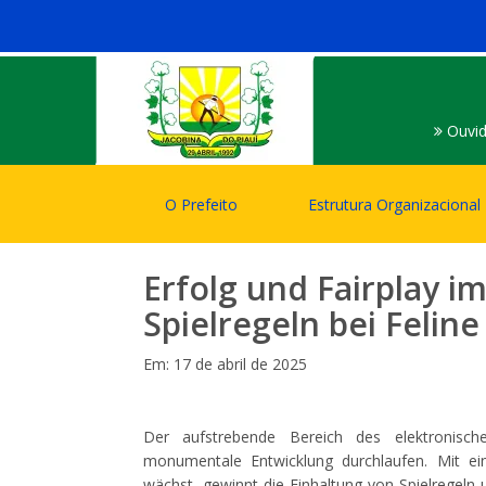
Ouvid
O Prefeito
Estrutura Organizacional
Erfolg und Fairplay im
Spielregeln bei Feline
Em: 17 de abril de 2025
Der aufstrebende Bereich des elektronisch
monumentale Entwicklung durchlaufen. Mit eine
wächst, gewinnt die Einhaltung von Spielregel