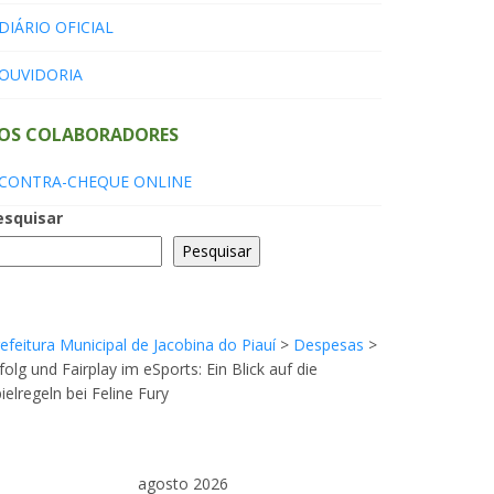
DIÁRIO OFICIAL
OUVIDORIA
OS COLABORADORES
CONTRA-CHEQUE ONLINE
esquisar
Pesquisar
efeitura Municipal de Jacobina do Piauí
>
Despesas
>
folg und Fairplay im eSports: Ein Blick auf die
ielregeln bei Feline Fury
agosto 2026