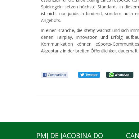
Spielregeln setzen höchste Standards in diesem 
ist nicht nur juridisch bindend, sondern auch e
Angebots.
In einer Branche, die stetig wächst und sich imme
denen Fairplay, Innovation und Erfolg aufb
Kommunikation können eSports-Communities 
Akzeptanz in der breiten Öffentlichkeit dauerhaft 
PMJ DE JACOBINA DO
CAN