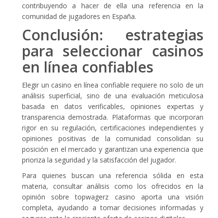
contribuyendo a hacer de ella una referencia en la
comunidad de jugadores en España.
Conclusión: estrategias
para seleccionar casinos
en línea confiables
Elegir un casino en línea confiable requiere no solo de un
análisis superficial, sino de una evaluación meticulosa
basada en datos verificables, opiniones expertas y
transparencia demostrada. Plataformas que incorporan
rigor en su regulación, certificaciones independientes y
opiniones positivas de la comunidad consolidan su
posición en el mercado y garantizan una experiencia que
prioriza la seguridad y la satisfacción del jugador.
Para quienes buscan una referencia sólida en esta
materia, consultar análisis como los ofrecidos en la
opinión sobre topwagerz casino aporta una visión
completa, ayudando a tomar decisiones informadas y