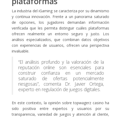
plataformas
La industria del iGaming se caracteriza por su dinamismo
y continua innovación. Frente a un panorama saturado
de opciones, los jugadores demandan información
verificada que les permita distinguir cuáles plataformas
ofrecen realmente un entorno seguro y justo. Los
análisis especializados, que combinan datos objetivos
con experiencias de usuarios, ofrecen una perspectiva
invaluable.
“El análisis profundo y la valoración de la
reputación online son esenciales para
construir confianza en un mercado
saturado de ofertas potencialmente
riesgosas”, comenta Dr. Javier Ortega,
experto en regulación de juegos digitales.
En este contexto, la opinión sobre topwagerz casino ha
sido positiva entre expertos y usuarios por su
transparencia, variedad de juegos y atención al cliente,