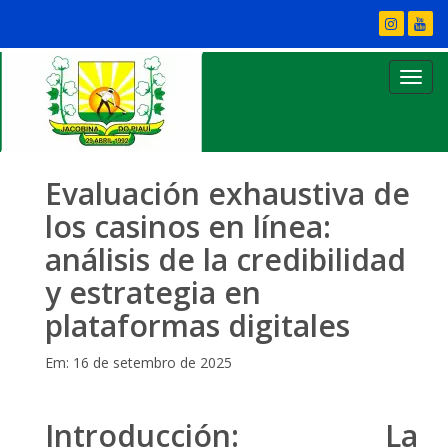
Evaluación exhaustiva de
los casinos en línea:
análisis de la credibilidad
y estrategia en
plataformas digitales
Em: 16 de setembro de 2025
Introducción: La