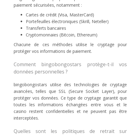
paiement sécurisées, notamment :
Cartes de crédit (Visa, MasterCard)
Portefeuilles électroniques (Skrill, Neteller)
Transferts bancaires
Cryptomonnaies (Bitcoin, Ethereum)
Chacune de ces méthodes utilise le cryptage pour
protéger vos informations de paiement.
Comment bingobongostars protège-t-il vos
données personnelles ?
bingobongostars utilise des technologies de cryptage
avancées, telles que SSL (Secure Socket Layer), pour
protéger vos données. Ce type de cryptage garantit que
toutes les informations échangées entre vous et le
casino restent confidentielles et ne peuvent pas être
interceptées.
Quelles sont les politiques de retrait sur