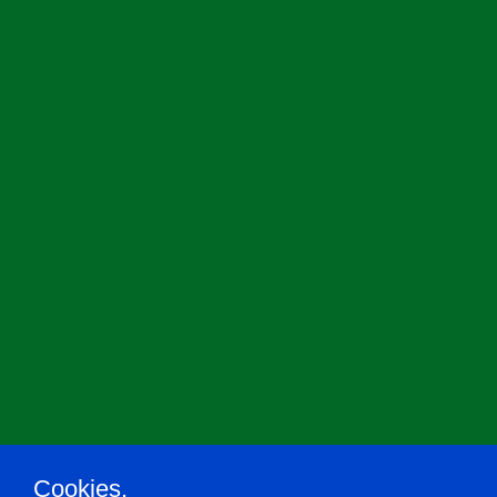
Cookies.