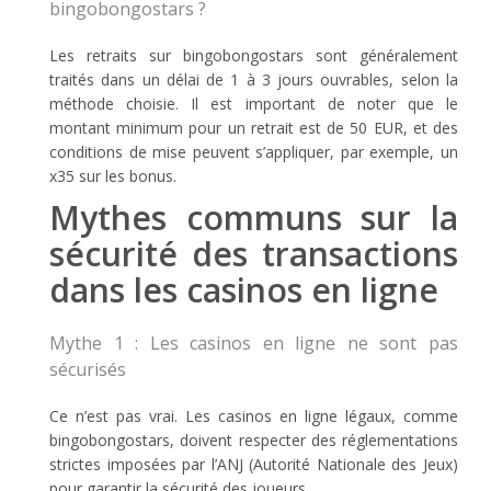
bingobongostars ?
Les retraits sur bingobongostars sont généralement
traités dans un délai de 1 à 3 jours ouvrables, selon la
méthode choisie. Il est important de noter que le
montant minimum pour un retrait est de 50 EUR, et des
conditions de mise peuvent s’appliquer, par exemple, un
x35 sur les bonus.
Mythes communs sur la
sécurité des transactions
dans les casinos en ligne
Mythe 1 : Les casinos en ligne ne sont pas
sécurisés
Ce n’est pas vrai. Les casinos en ligne légaux, comme
bingobongostars, doivent respecter des réglementations
strictes imposées par l’ANJ (Autorité Nationale des Jeux)
pour garantir la sécurité des joueurs.