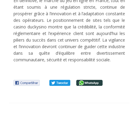
En définitive, le marché du jeu en ligne en France, tout en
étant soumis à une régulation stricte, continue de
prospérer grâce à l’innovation et à l’adaptation constante
des opérateurs. Le positionnement de sites tels que le
casino duckysino montre que la crédibilité, la conformité
réglementaire et l’expérience client sont aujourd’hui les
piliers du succès dans cet univers compétitif. La vigilance
et l’innovation devront continuer de guider cette industrie
dans sa quête d’équilibre entre divertissement
communautaire, sécurité et responsabilité sociale.