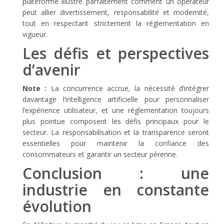
plateforme illustre parfaitement comment un opérateur
peut allier divertissement, responsabilité et modernité,
tout en respectant strictement la réglementation en
vigueur.
Les défis et perspectives
d’avenir
Note :
La concurrence accrue, la nécessité d’intégrer
davantage l’intelligence artificielle pour personnaliser
l’expérience utilisateur, et une réglementation toujours
plus pointue composent les défis principaux pour le
secteur. La responsabilisation et la transparence seront
essentielles pour maintenir la confiance des
consommateurs et garantir un secteur pérenne.
Conclusion : une
industrie en constante
évolution