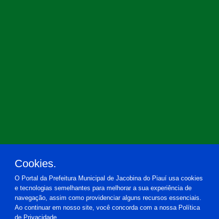
Cookies.
O Portal da Prefeitura Municipal de Jacobina do Piauí usa cookies
e tecnologias semelhantes para melhorar a sua experiência de
navegação, assim como providenciar alguns recursos essenciais.
Ao continuar em nosso site, você concorda com a nossa Política
de Privacidade.