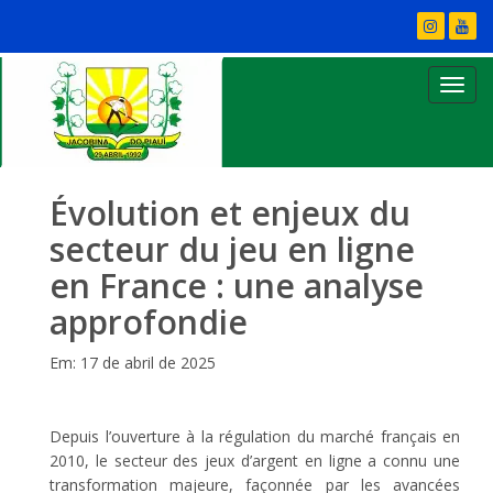
Évolution et enjeux du
secteur du jeu en ligne
en France : une analyse
approfondie
Em: 17 de abril de 2025
Depuis l’ouverture à la régulation du marché français en
2010, le secteur des jeux d’argent en ligne a connu une
transformation majeure, façonnée par les avancées