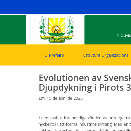
Ouvid
O Prefeito
Estrutura Organizacional
Evolutionen av Svensk
Djupdykning i Pirots 3
Em: 15 de abril de 2025
I den snabbt föränderliga världen av onlinegamin
nyckelroll i att forma industrins riktning. Med e
sektors framsteg att leverera både underhål