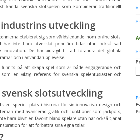
st kända svenska slotspelen som kombinerar traditionellt
 industrins utveckling
ennierna etablerat sig som världsledande inom online slots.
A
har inte bara utvecklat populära titlar utan också satt
sk innovation. De har bidragit till att förändra det globala
gsramar och i användarupplevelse.
P
us funnits på att skapa spel som är både engagerande och
som en viktig referens för svenska spelentusiaster och
 svensk slotsutveckling
Pr
ats en speciell plats i historia för sin innovativa design och
Ev
a teman med avancerad grafik och funktioner som jackpots,
Pi
e bara blivit en favorit bland spelare utan har också tjänat
piration för att förbättra sina egna titlar.
?