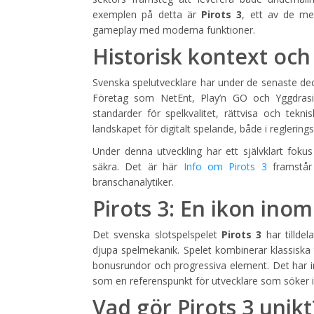
exemplen på detta är
Pirots 3
, ett av de me
gameplay med moderna funktioner.
Historisk kontext och
Svenska spelutvecklare har under de senaste dec
Företag som NetEnt, Play’n GO och Yggdrasil 
standarder för spelkvalitet, rättvisa och tekni
landskapet för digitalt spelande, både i reglerin
Under denna utveckling har ett självklart fok
säkra. Det är här
Info om Pirots 3
framstår 
branschanalytiker.
Pirots 3: En ikon inom
Det svenska slotspelspelet
Pirots 3
har tilldel
djupa spelmekanik. Spelet kombinerar klassisk
bonusrundor och progressiva element. Det har int
som en referenspunkt för utvecklare som söker ins
Vad gör Pirots 3 unikt