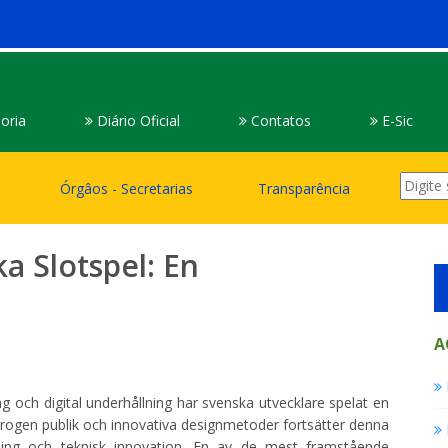
oria
Diário Oficial
Contatos
E-Sic
Órgâos - Secretarias
Transparência
a Slotspel: En
A
g och digital underhållning har svenska utvecklare spelat en
n trogen publik och innovativa designmetoder fortsätter denna
lning och teknisk innovation. En av de mest framstående