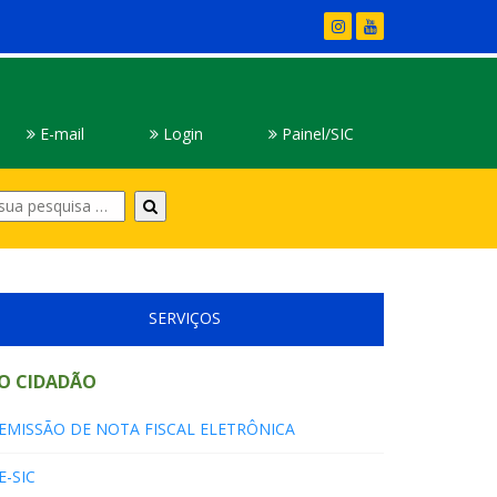
E-mail
Login
Painel/SIC
Digite
sua
pesquisa
SERVIÇOS
O CIDADÃO
EMISSÃO DE NOTA FISCAL ELETRÔNICA
E-SIC