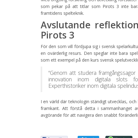
som pekar på att titlar som Pirots 3 inte bar
framtidens spelteknik.
Avslutande reflektion
Pirots 3
För den som vill fördjupa sig i svensk spelarkultu
en ovärderlig resurs. Den speglar inte bara sp
som ett exempel på den kurs svensk spelutveckli
“Genom att studera framgångssagor so
innovation inom digitala slots 
Experthistoriker inom digitala spelindus
I en värld där teknologin ständigt utvecklas, oc
framkant. Att förstå detta i sammanhanget a
avgörande för att navigera den snabbt föränderli