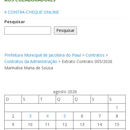
CONTRA-CHEQUE ONLINE
Pesquisar
Pesquisar
Prefeitura Municipal de Jacobina do Piauí
>
Contratos
>
Contratos da Administração
>
Extrato Contrato 005/2026
Marinalva Maria de Sousa
agosto 2026
D
S
T
Q
Q
S
S
1
2
3
4
5
6
7
8
9
10
11
12
13
14
15