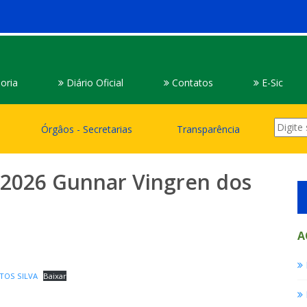
oria
Diário Oficial
Contatos
E-Sic
Órgâos - Secretarias
Transparência
/2026 Gunnar Vingren dos
A
TOS SILVA
Baixar