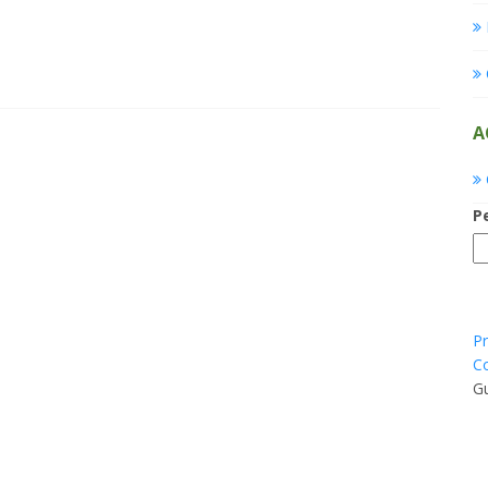
A
P
Pr
Co
Gu