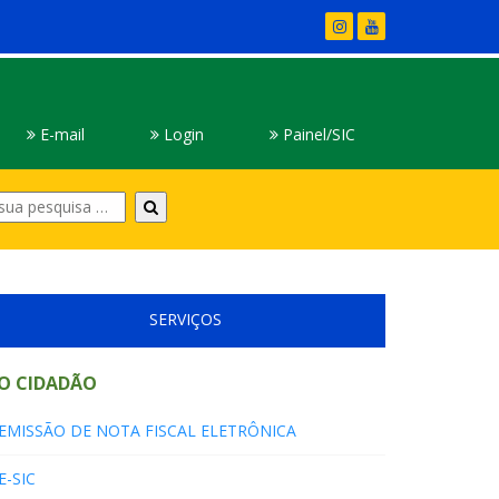
E-mail
Login
Painel/SIC
Digite
sua
pesquisa
SERVIÇOS
O CIDADÃO
EMISSÃO DE NOTA FISCAL ELETRÔNICA
E-SIC