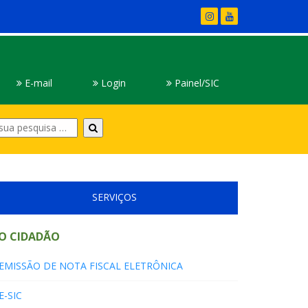
E-mail
Login
Painel/SIC
Digite
sua
pesquisa
SERVIÇOS
O CIDADÃO
EMISSÃO DE NOTA FISCAL ELETRÔNICA
E-SIC