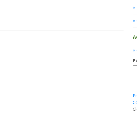
A
P
Pr
Co
Cl