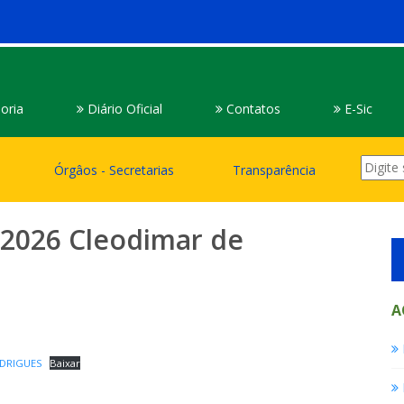
oria
Diário Oficial
Contatos
E-Sic
Órgâos - Secretarias
Transparência
/2026 Cleodimar de
A
ODRIGUES
Baixar