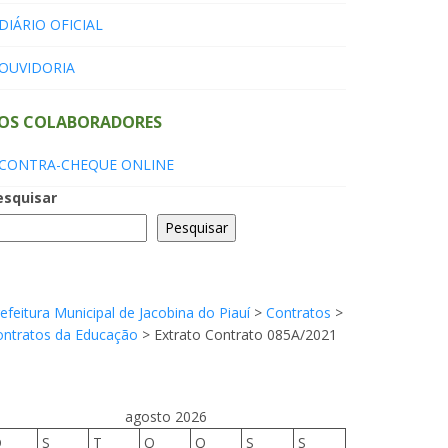
DIÁRIO OFICIAL
OUVIDORIA
OS COLABORADORES
CONTRA-CHEQUE ONLINE
esquisar
Pesquisar
efeitura Municipal de Jacobina do Piauí
>
Contratos
>
ontratos da Educação
>
Extrato Contrato 085A/2021
agosto 2026
D
S
T
Q
Q
S
S