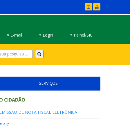
E-mail
Login
Painel/SIC
Digite
sua
pesquisa
SERVIÇOS
O CIDADÃO
EMISSÃO DE NOTA FISCAL ELETRÔNICA
E-SIC