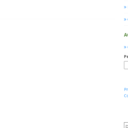
A
P
Pr
C