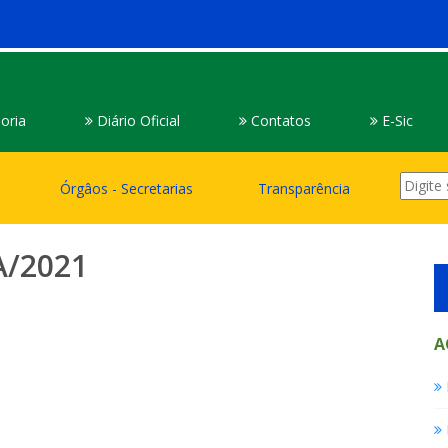
oria
Diário Oficial
Contatos
E-Sic
Órgâos - Secretarias
Transparência
A/2021
A