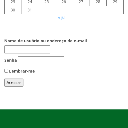
23
24
25
26
27
28
29
30
31
« jul
Nome de usuário ou endereço de e-mail
Senha
Lembrar-me