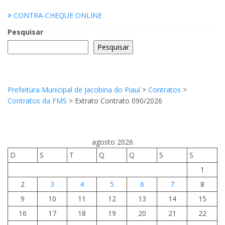
CONTRA-CHEQUE ONLINE
Pesquisar
Pesquisar
Prefeitura Municipal de Jacobina do Piauí
>
Contratos
>
Contratos da FMS
>
Extrato Contrato 090/2026
agosto 2026
D
S
T
Q
Q
S
S
1
2
3
4
5
6
7
8
9
10
11
12
13
14
15
16
17
18
19
20
21
22