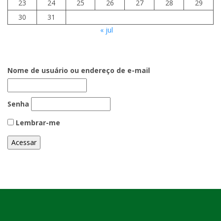
23
24
25
26
27
28
29
30
31
« jul
Nome de usuário ou endereço de e-mail
Senha
Lembrar-me